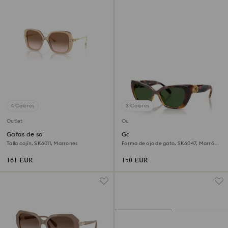
4 Colores
3 Colores
Outlet
Outlet
Gafas de sol
Gafas de sol
Talla cojín, SK6011, Marrones
Forma de ojo de gato, SK6047, Marrón
claro
161 EUR
150 EUR