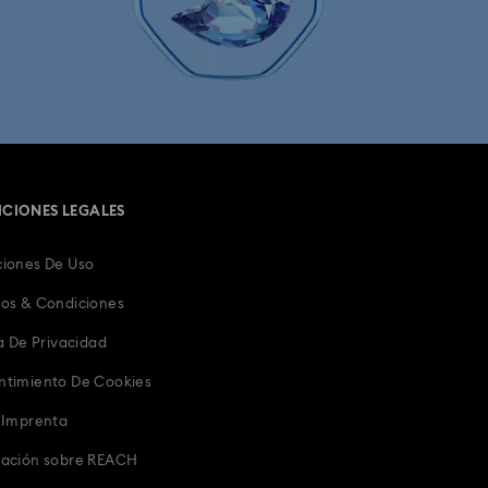
Personajes y regalos de Disney
The Vienna Collection
 el 10.° Aniversario
Colección Infinity
CIONES LEGALES
Joyas de Mariquitas de Cristal
iones De Uso
Joyería, Figuras y Accesorios del Zodiaco
os & Condiciones
ia
Regalos de cumpleaños
ca De Privacidad
ntimiento De Cookies
Regalos navideños
 Imprenta
Regalos para ella
Regalos para él
mación sobre REACH