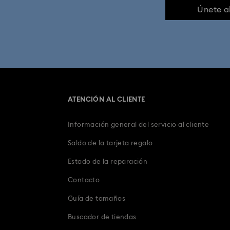
Únete a
Disney Classics Colección
Regalos de 20 Aniversario
Regalos de 15.° Aniversario de Bodas
ATENCIÓN AL CLIENTE
Decoración de Pascua y figuras de con
Información general del servicio al cliente
Joyas y Figuras de Corazones
Joyas y 
Saldo de la tarjeta regalo
Regalos de Cuarto Aniversario
Estado de la reparación
Contacto
Regalos de graduaci
Guía de tamaños
Regalos para Padres Primerizos y Futuros 
Buscador de tiendas