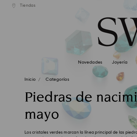
Tiendas
Accesskeys list
0 - Header
1 - Main content
2 - Footer
3 - Filter
4 - Search results
Novedades
Joyería
Inicio
Categorías
Piedras de nacim
mayo
Los cristales verdes marcan la línea principal de las pied