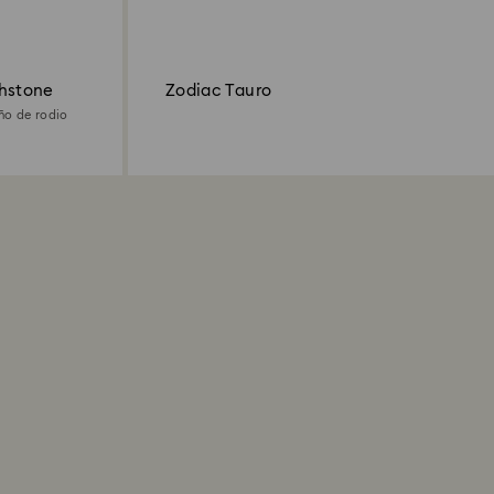
thstone
Zodiac Tauro
ño de rodio