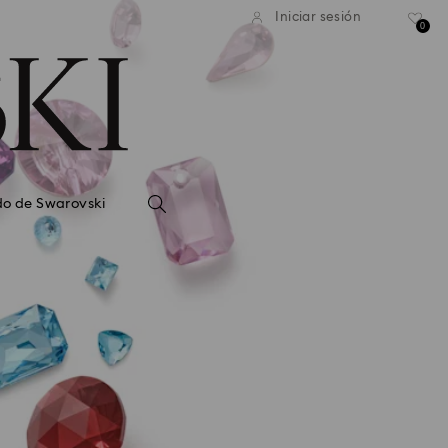
Iniciar sesión
0
do de Swarovski