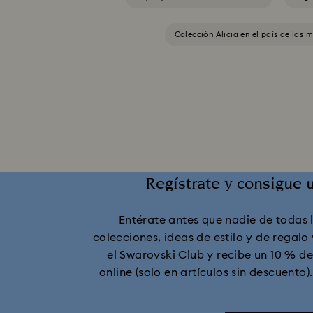
Colección Alicia en el país de las m
Colección Cápsula Ariana Grande x Swarovski
Colección Holiday Cheers
Colecció
Colección Lucent
Colección Lu
Regístrate y consigue 
Colección Millenia
Colección Numi
Entérate antes que nadie de todas 
Colección de Figuras y Joyas 
colecciones, ideas de estilo y de regalo
el Swarovski Club y recibe un 10 % 
Colección de Figuras y Joyas de Minni
online (solo en artículos sin descuento)
Colección de Figuras y Joyas de la