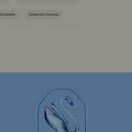
Constella
Colección Curiosa
Colección Gema
Colección Harmonia
lección Idyllia Lilia
Colección Imber
rix Vittore
Colección Mesmera
Colección Swan
Colección Una
guras y Joyas de Mickey Mouse
 Figuras y Joyas de la Capitana Marvel
ón de joyas y figuras de los Minions