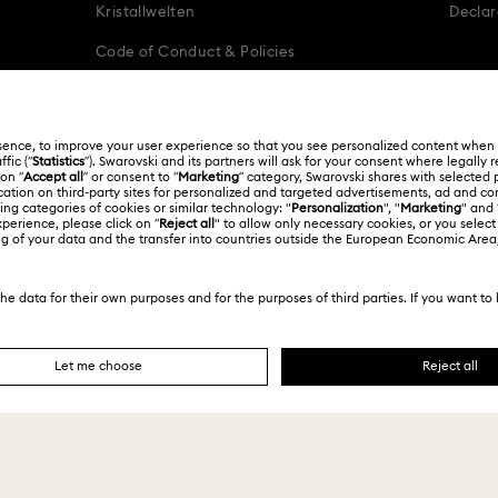
Kristallwelten
Declar
Regalos románticos
Code of Conduct & Policies
Español
Français