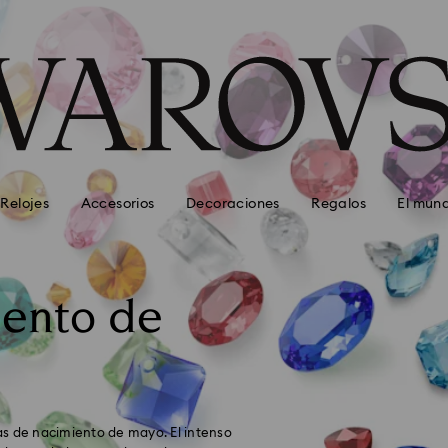
Relojes
Accesorios
Decoraciones
Regalos
El mun
iento de
ras de nacimiento de mayo. El intenso