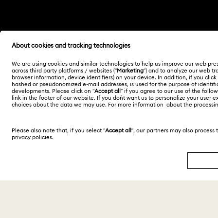
Otros países/regiones
English
Deutsch
Copyright ⓒ 2026 Swarovski. Todos los derechos
reservados.
SWAROVSKI® y el logotipo del cisne son marcas
comerciales registradas de Swarovski AG.