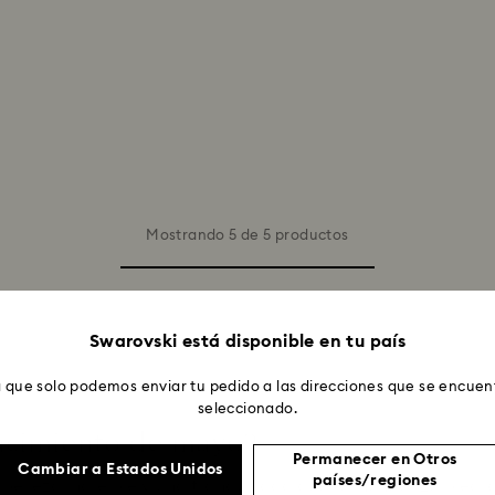
Mostrando 5 de 5 productos
Swarovski está disponible en tu país
 que solo podemos enviar tu pedido a las direcciones que se encuent
seleccionado.
nacimiento de mayo?
Permanecer en Otros
Cambiar a Estados Unidos
países/regiones
elleza increíble y una tranquilidad que te inunda. La pied