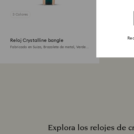
3 Colores
Rea
Reloj Crystalline bangle
Fabricado en Suiza, Brazalete de metal, Verde,
Acabado tono oro rosa
Explora los relojes de c