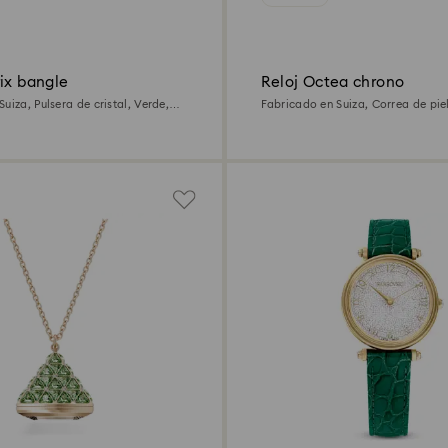
ix bangle
Reloj Octea chrono
uiza, Pulsera de cristal, Verde,
Fabricado en Suiza, Correa de piel
o oro champán
Acabado tono oro rosa