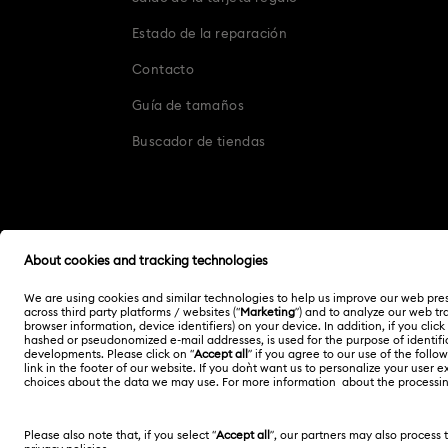
Estado de la reparación
Contacto
Guía de tamaños
Buscador de tiendas
Otros países/regiones
English
Deutsch
Copyright ⓒ 2026 Swarovski. Todos los derechos
reservados.