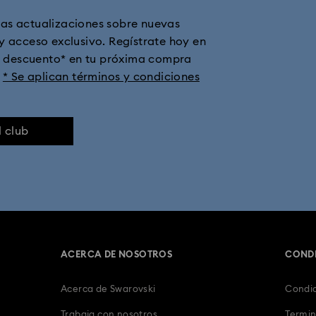
las actualizaciones sobre nuevas
ima
Regalos de Primer Aniversario
Regalos de aniversario de 11 a
 y acceso exclusivo. Regístrate hoy en
de descuento* en tu próxima compra
lojes con correa de piel
Relojes de acero inoxidable
Relojes de to
.
* Se aplican términos y condiciones
a metálica
Relojes cronógrafo
Relojes de pulsera y de joyería
l club
ACERCA DE NOSOTROS
CONDI
Acerca de Swarovski
Condic
Trabaja con nosotros
Termin