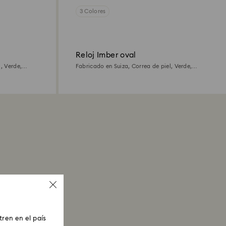
3 Colores
Reloj Imber oval
, Verde,
Fabricado en Suiza, Correa de piel, Verde,
Acabado tono oro rosa
ren en el país