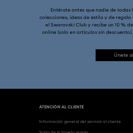
Entérate antes que nadie de todas 
Colección de relojes rígidos Subl
colecciones, ideas de estilo y de regalo
el Swarovski Club y recibe un 10 % 
Relojes con baño en oro champán
Re
online (solo en artículos sin descuento)
Relojes atemporales
Relojes con corre
Únete a
ATENCIÓN AL CLIENTE
Información general del servicio al cliente
Saldo de la tarjeta regalo