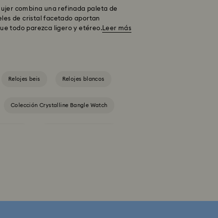
mujer combina una refinada paleta de
seles de cristal facetado aportan
que todo parezca ligero y etéreo.
Leer más
Relojes beis
Relojes blancos
Colección Crystalline Bangle Watch
ono Reloj
Colección Octea Chrono
Colección de relojes Attract
gle
Colección de relojes Imber Oval
Colección de relojes inspirada en Millenia