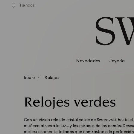
Tiendas
Accesskeys list
0 - Header
1 - Main content
2 - Footer
3 - Filter
4 - Search results
Novedades
Joyería
Inicio
Relojes
Relojes verdes
Con un vívido reloj de cristal verde de Swarovski, hasta
muñeca atraerá la luz... y las miradas de los demás. Desc
meticulosamente tallados que contrastan a la perfección 