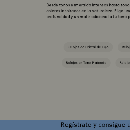
Desde tonos esmeralda intensos hasta tonos
colores inspirados en la naturaleza. Elige un
profundidad y un matiz adicional a tu tono p
Relojes de Cristal de Lujo
Reloj
Relojes en Tono Plateado
Reloje
Colección Dextera Bangle
Colecci
Colección de Relojes Matrix
Colección de relojes Crystalline Aura
Regístrate y consigue 
Colección de relojes Matrix Octagon
C