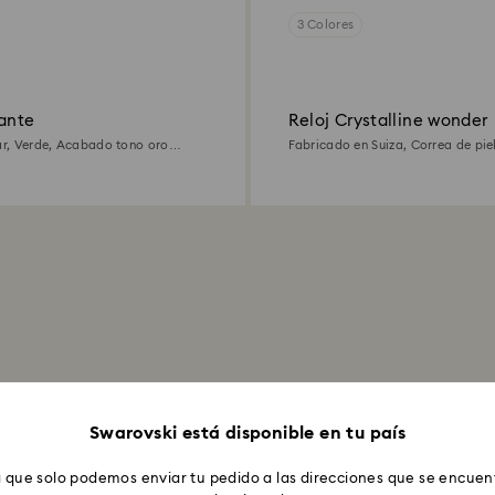
3 Colores
gante
Reloj Crystalline wonder
lar, Verde, Acabado tono oro
Fabricado en Suiza, Correa de piel
Acabado tono oro
Swarovski está disponible en tu país
 que solo podemos enviar tu pedido a las direcciones que se encuent