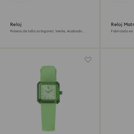
Reloj
Reloj Matr
Pulsera de talla octogonal, Verde, Acabado
Fabricado en S
tono oro champán
Acabado ton