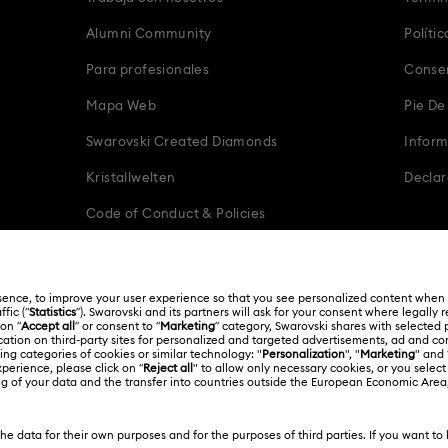
Alumni Community
Políti
Para profesionales
Conse
Mapa Web
Pie De
Swarovski Created Diamonds
Infor
Kristallwelten
Declar
Code of Conduct & Policies
Español
Français