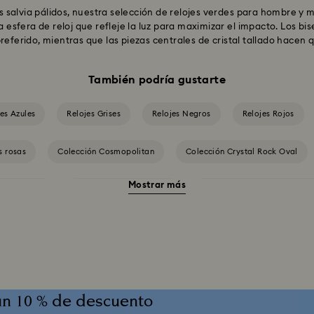
 salvia pálidos, nuestra selección de relojes verdes para hombre y 
a esfera de reloj que refleje la luz para maximizar el impacto. Los bi
referido, mientras que las piezas centrales de cristal tallado hacen 
También podría gustarte
es Azules
Relojes Grises
Relojes Negros
Relojes Rojos
s rosas
Colección Cosmopolitan
Colección Crystal Rock Oval
Mostrar más
ón Illumina
Colección Matrix Bangle
Colección Matrix Tennis Chr
Colección de Relojes Matrix Pearl Bangle
Colección de Relojes Sublima
Colección de relojes Dextera Octagon
Colección de relojes Imber Ban
un 10 % de descuento
olección de relojes Matrix Tennis
Colección de relojes de cristal Imber