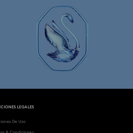
ños
Relojes bañados en oro
nos oro rosa
Correa de reloj de cristal
Relojes para hombre
Relojes suizos
CIONES LEGALES
iones De Uso
os & Condiciones