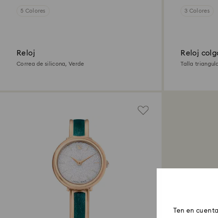
5 Colores
3 Colores
Reloj
Reloj col
Correa de silicona, Verde
Talla triangu
champán
Ten en cuenta