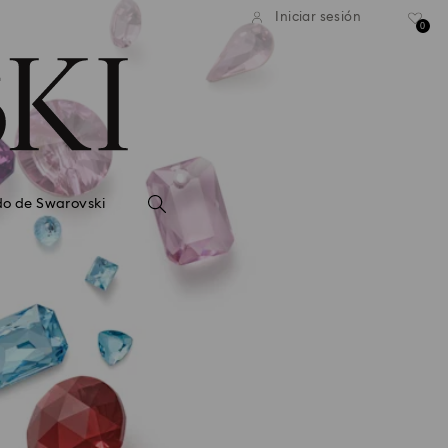
Iniciar sesión
0
do de Swarovski