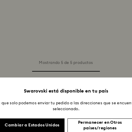
Mostrando 5 de 5 productos
Swarovski está disponible en tu país
 que solo podemos enviar tu pedido a las direcciones que se encuent
seleccionado.
nacimiento de mayo?
Permanecer en Otros
Cambiar a Estados Unidos
países/regiones
elleza increíble y una tranquilidad que te inunda. La pied