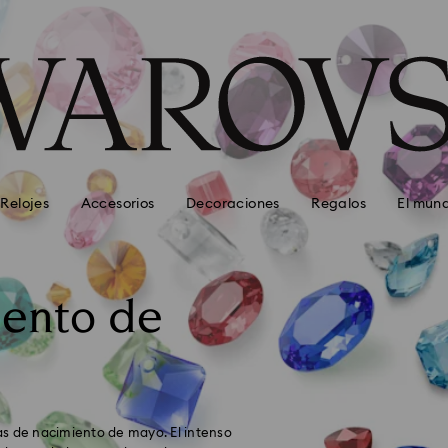
Relojes
Accesorios
Decoraciones
Regalos
El mun
iento de
ras de nacimiento de mayo. El intenso