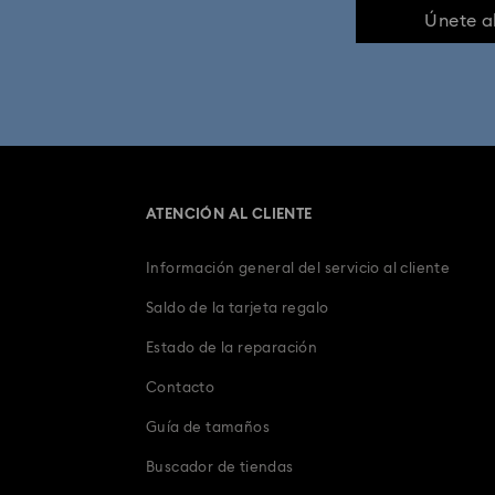
Únete a
Disney Classics Colección
Regalos de 20 Aniversario
Regalos de 15.° Aniversario de Bodas
ATENCIÓN AL CLIENTE
Decoración de Pascua y figuras de con
Información general del servicio al cliente
Joyas y Figuras de Corazones
Joyas y 
Saldo de la tarjeta regalo
Regalos de Cuarto Aniversario
Estado de la reparación
Contacto
Regalos de graduaci
Guía de tamaños
Regalos para Padres Primerizos y Futuros 
Buscador de tiendas