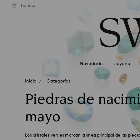
Tiendas
Accesskeys list
0 - Header
1 - Main content
2 - Footer
3 - Filter
4 - Search results
Novedades
Joyería
Inicio
Categorías
Piedras de nacim
mayo
Los cristales verdes marcan la línea principal de las pied