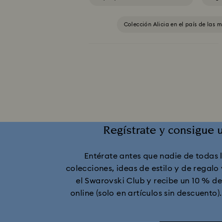
Colección Alicia en el país de las m
Colección Cápsula Ariana Grande x Swarovski
Colección Holiday Cheers
Colecció
Colección Lucent
Colección Lu
Regístrate y consigue 
Colección Millenia
Colección Numi
Entérate antes que nadie de todas 
Colección de Figuras y Joyas 
colecciones, ideas de estilo y de regalo
el Swarovski Club y recibe un 10 % 
Colección de Figuras y Joyas de Minni
online (solo en artículos sin descuento)
Colección de Figuras y Joyas de la