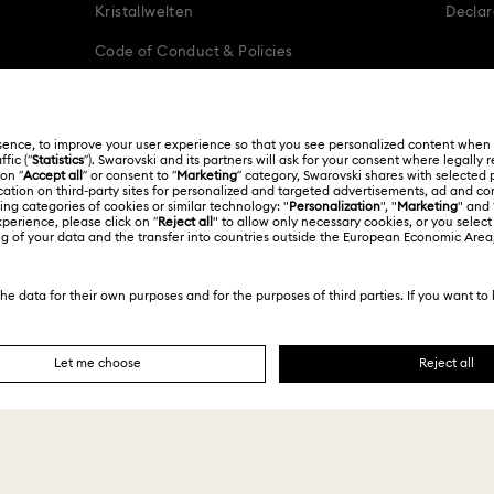
Kristallwelten
Declar
Regalos románticos
Code of Conduct & Policies
Español
Français