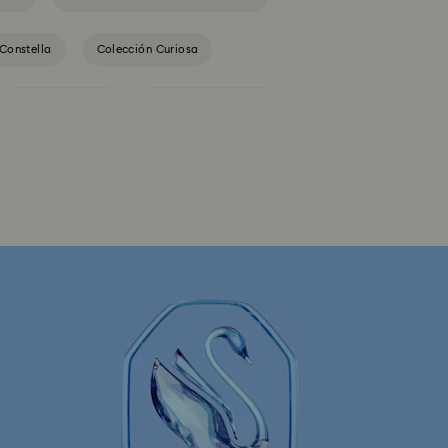
Constella
Colección Curiosa
Colección Gema
Colección Harmonia
lección Idyllia Lilia
Colección Imber
rix Vittore
Colección Mesmera
Colección Swan
Colección Una
guras y Joyas de Mickey Mouse
 Figuras y Joyas de la Capitana Marvel
ón de joyas y figuras de los Minions