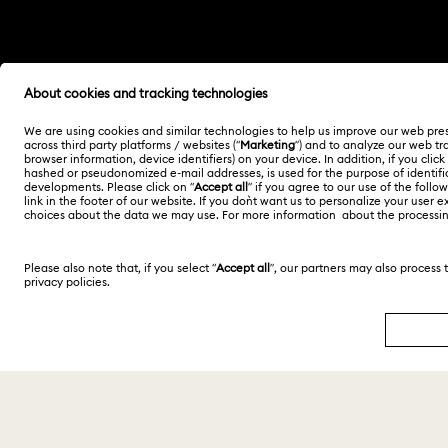
Otros países/regiones
English
Deutsch
Copyright ⓒ 2026 Swarovski. Todos los derechos
reservados.
SWAROVSKI® y el logotipo del cisne son marcas
comerciales registradas de Swarovski AG.