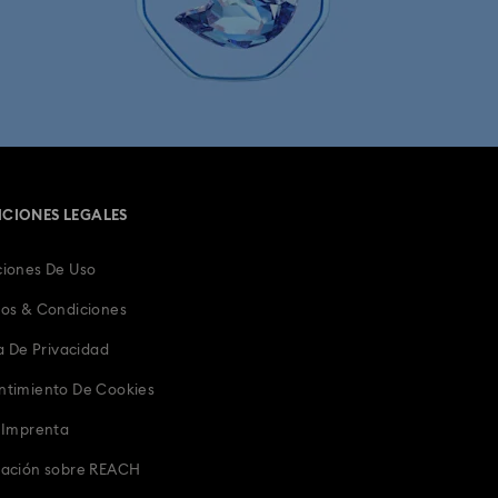
Personajes y regalos de Disney
The Vienna Collection
 el 10.° Aniversario
Colección Infinity
CIONES LEGALES
Joyas de Mariquitas de Cristal
iones De Uso
Joyería, Figuras y Accesorios del Zodiaco
os & Condiciones
ia
Regalos de cumpleaños
ca De Privacidad
ntimiento De Cookies
Regalos navideños
 Imprenta
Regalos para ella
Regalos para él
mación sobre REACH