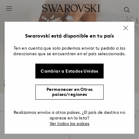
Accesskeys list
0 - Header
1 - Main content
2 - Footer
Swarovski está disponible en tu país
3 - Filter
Ten en cuenta que solo podemos enviar tu pedido a las
direcciones que se encuentren en el país seleccionado.
4 - Search results
Regalos de boda, Regalos para las damas de
Cambiar a Estados Unidos
honor y Regalos para la novia
Si buscas un regalo para la despedida de soltera o una sorpresa de última
hora...
Leer más
Permanecer en Otros
países/regiones
115 resultados
Filtros
Ordenar
Filtros
Ordenar
Realizamos envíos a otros países. ¿El país de destino no
aparece en la lista?
Ver todos los países