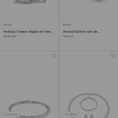
Nuevo
Nuevo
Holiday Cheers Vagón de Tren
Annual Edition Set de
Edición Anual 2026
decoraciones 3D Festive 2026
Multicolor
Tono oro
4 Colores
2 Colores