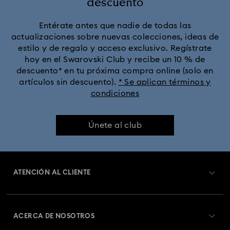
descuento
Colección Constella
Colección Curiosa
Entérate antes que nadie de todas las
actualizaciones sobre nuevas colecciones, ideas de
Colección Cápsula Ariana Grande x Swarovski
estilo y de regalo y acceso exclusivo. Regístrate
hoy en el Swarovski Club y recibe un 10 % de
Colección Dextera
Colección Dulcis
descuento* en tu próxima compra online (solo en
artículos sin descuento).
* Se aplican términos y
condiciones
Colección Florere
Colección Gema
Colección Harmonia
Colección Holiday Cheers
Únete al club
Colección Holiday Magic
Colección Hyperbola
ATENCIÓN AL CLIENTE
Colección Idyllia
Colección Idyllia Lilia
Información general del servicio al cliente
Colección Imber
Colección Lucent
Colección Luna
ACERCA DE NOSOTROS
Saldo de la tarjeta regalo