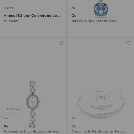
Nuevo
Nuevo
Annual Edition Calendario de
Colgante Millenia
Adviento 2026
Multicolor
Talla cojin, Azul, Baño de rodio
3 Colores
Nuevo
Nuevo
Reloj Imber oval
Conjunto Mesmera
Fabricado en Suiza, Brazalete de metal,
Conjunto (3), Talla Marquise, Blanco,