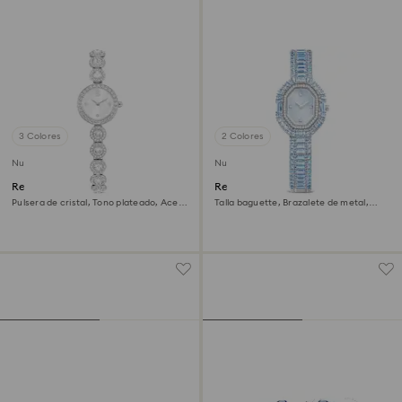
3 Colores
2 Colores
Nuevo
Nuevo
Reloj Una Angelic
Reloj Matrix octagon
Pulsera de cristal, Tono plateado, Acero
Talla baguette, Brazalete de metal,
inoxidable
Azul, Acero inoxidable