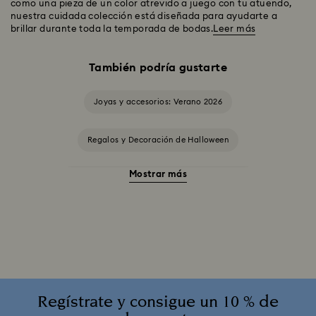
como una pieza de un color atrevido a juego con tu atuendo,
nuestra cuidada colección está diseñada para ayudarte a
brillar durante toda la temporada de bodas.
Leer más
También podría gustarte
Joyas y accesorios: Verano 2026
Regalos y Decoración de Halloween
Mostrar más
Accesorios y Figuritas de El gato de Cheshire
Adornos Edición Anual 2025-2026
Colección Alicia en el país de las maravillas
Colección Angelic
Colección Chroma
Regístrate y consigue un 10 % de