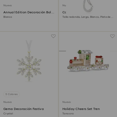
Nuevo
Nuevo
Annual Edition Decoración Bola
Colgante Swarovski Classica
2026
Blanco
Talla redonda, Largo, Blanco, Plata de
ley
5 Colores
Nuevo
Nuevo
Gema Decoración Festiva
Holiday Cheers Set Tren
Crystal
Tono oro