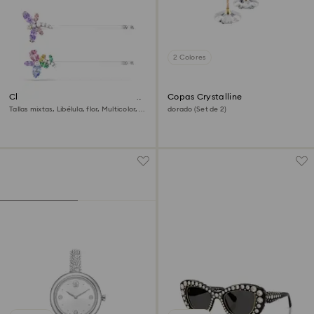
2 Colores
Clip para el pelo Ariana Grande
Copas Crystalline
x Swarovski
Tallas mixtas, Libélula, flor, Multicolor,
dorado (Set de 2)
Baño de rodio