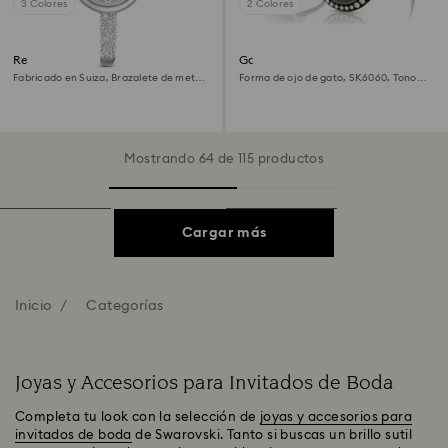
3 Colores
2 Colores
Reloj Sublima bangle
Gafas de sol
Fabricado en Suiza, Brazalete de metal,
Forma de ojo de gato, SK6060, Tono
Tono plateado, Acero inoxidable
plateado
Mostrando 64 de 115 productos
Cargar más
Inicio
Categorías
Joyas y Accesorios para Invitados de Boda
Completa tu look con la selección de
joyas y accesorios para
invitados de boda
de Swarovski. Tanto si buscas un brillo sutil