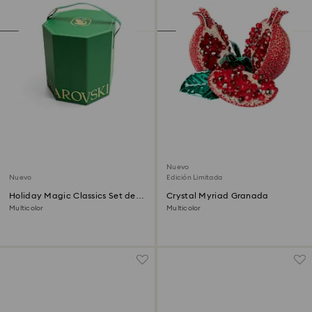
Nuevo
Nuevo
Edición Limitada
Holiday Magic Classics Set de
Crystal Myriad Granada
Decoraciones para el Árbol
Multicolor
Multicolor