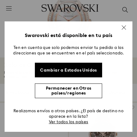
Accesskeys list
0 - Header
1 - Main content
2 - Footer
Swarovski está disponible en tu país
3 - Filter
Ten en cuenta que solo podemos enviar tu pedido a las
direcciones que se encuentren en el país seleccionado.
4 - Search results
Relojes Grises
Cambiar a Estados Unidos
Desde el brezo hasta el gris paloma, nuestros relojes en tonos grises
ofrecen...
Leer más
Permanecer en Otros
8 resultados
Filtros
Ordenar
países/regiones
Filtros
Ordenar
Realizamos envíos a otros países. ¿El país de destino no
aparece en la lista?
Ver todos los países