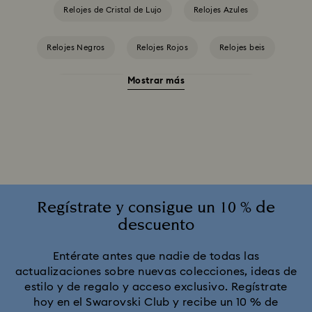
Relojes de Cristal de Lujo
Relojes Azules
Relojes Negros
Relojes Rojos
Relojes beis
Mostrar más
Relojes blancos
Relojes en Tono Plateado
Relojes rosas
Relojes verdes
Colección Cosmopolitan
Colección Crystal Rock Oval
Colección Crystalline Bangle Watch
Regístrate y consigue un 10 % de
descuento
Colección Dextera Bangle
Colección Illumina
Entérate antes que nadie de todas las
actualizaciones sobre nuevas colecciones, ideas de
Colección Matrix Bangle
estilo y de regalo y acceso exclusivo. Regístrate
hoy en el Swarovski Club y recibe un 10 % de
Colección Matrix Tennis Chrono Reloj