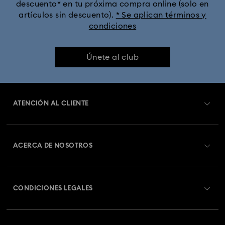
descuento* en tu próxima compra online (solo en
artículos sin descuento).
* Se aplican términos y
condiciones
Colección Octea Chrono
Colección de Relojes Matrix
Colección de Relojes Matrix Pearl Bangle
Únete al club
Colección de Relojes Sublima
Colección de relojes Attract
ATENCIÓN AL CLIENTE
Colección de relojes Crystalline Aura
Información general del servicio al cliente
Colección de relojes Dextera Octagon
ACERCA DE NOSOTROS
Saldo de la tarjeta regalo
Colección de relojes Imber Bangle
Acerca de Swarovski
Estado de la reparación
CONDICIONES LEGALES
Colección de relojes Imber Oval
Trabaja con nosotros
Contacto
Condiciones De Uso
Colección de relojes Matrix Octagon
Alumni Community