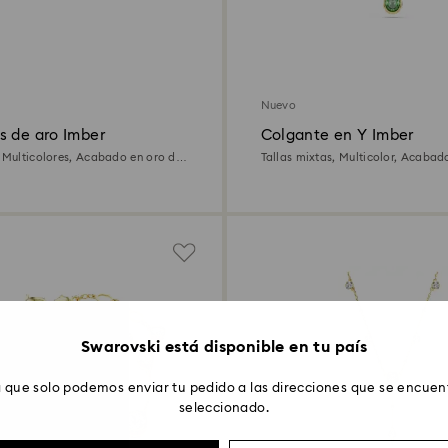
Nuevo
s de aro Imber
Colgante en Y Imber
, Multicolores, Acabado en oro de
Tallas mixtas, Multicolor, Acabad
quilates
Swarovski está disponible en tu país
 que solo podemos enviar tu pedido a las direcciones que se encuent
seleccionado.