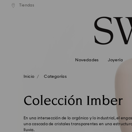
Tiendas
Accesskeys list
0 - Header
1 - Main content
2 - Footer
3 - Filter
4 - Search results
Novedades
Joyería
Inicio
Categorías
Colección Imber
En una intersección de lo orgánico y lo industrial, el enga
una cascada de cristales transparentes en una estructura
lluvia.