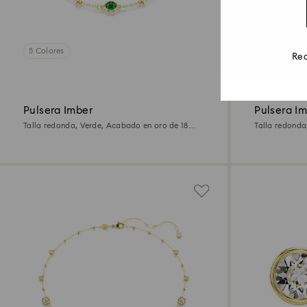
5 Colores
5 Colores
Rea
Pulsera Imber
Pulsera I
Talla redonda, Verde, Acabado en oro de 18
Talla redonda,
quilates
Acabado en or