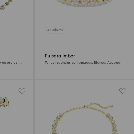
4 Colores
Pulsera Imber
o en oro de 18
Tallas redondas combinadas, Blanca, Acabado
en oro de 18 quilates