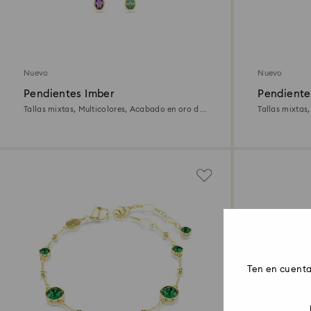
Nuevo
Nuevo
Pendientes Imber
Pendiente
Tallas mixtas, Multicolores, Acabado en oro de
Tallas mixtas
18 quilates
18 quilates
Ten en cuenta