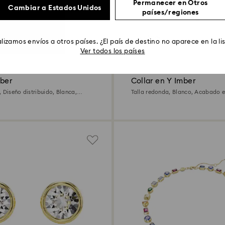
Permanecer en Otros
Cambiar a Estados Unidos
países/regiones
2 Colores
lizamos envíos a otros países. ¿El país de destino no aparece en la li
Ver todos los países
mber
Collar en Y Imber
 Diseño distribuido, Blanca,
Talla redonda, Blanco, Acabado e
o de 18 quilates
quilates