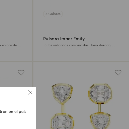
4 Colores
Pulsera Imber Emily
o en oro de 18
Tallas redondas combinadas, Tono dorado,
Acabado en oro de 18 quilates
ren en el país