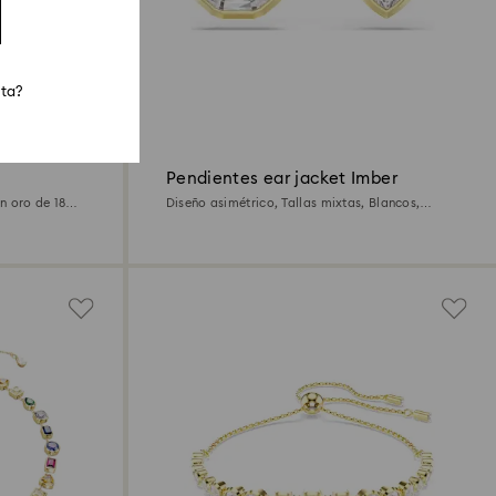
sta?
Pendientes ear jacket Imber
n oro de 18
Diseño asimétrico, Tallas mixtas, Blancos,
Acabado en oro de 18 quilates