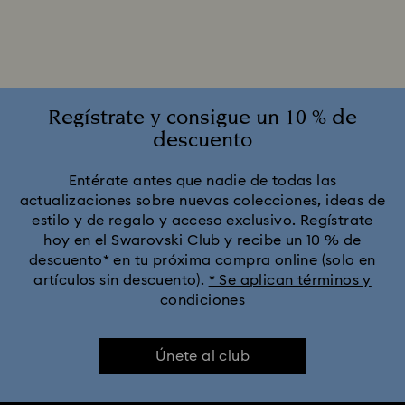
Adornos Edición Anual 2025-2026
Colección Alicia en el país de las maravillas
Colección Angelic
Colección Chroma
Regístrate y consigue un 10 % de
descuento
Colección Constella
Colección Curiosa
Entérate antes que nadie de todas las
actualizaciones sobre nuevas colecciones, ideas de
Colección Cápsula Ariana Grande x Swarovski
estilo y de regalo y acceso exclusivo. Regístrate
hoy en el Swarovski Club y recibe un 10 % de
Colección Dextera
Colección Dulcis
descuento* en tu próxima compra online (solo en
artículos sin descuento).
* Se aplican términos y
condiciones
Colección Florere
Colección Gema
Colección Harmonia
Colección Holiday Cheers
Únete al club
Colección Holiday Magic
Colección Hyperbola