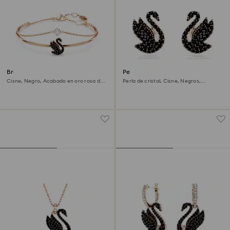
Brazalete Swan
Pendientes de botón Swan
Cisne, Negro, Acabado en oro rosa de
Perla de cristal, Cisne, Negros,
18 quilates
Acabado en oro rosa de 18 quilates