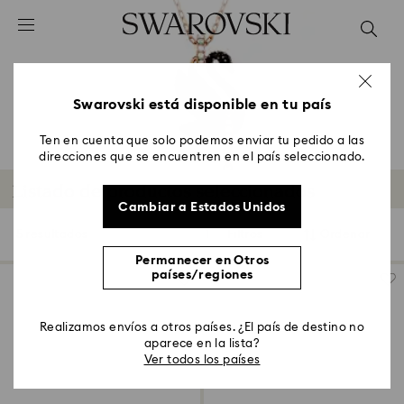
Accesskeys list
0 - Header
1 - Main content
2 - Footer
Swarovski está disponible en tu país
3 - Filter
Ten en cuenta que solo podemos enviar tu pedido a las
direcciones que se encuentren en el país seleccionado.
4 - Search results
Listado de productos seleccionados
Cambiar a Estados Unidos
5 resultados
Filtros
Ordenar
Filtros
Ordenar
Permanecer en Otros
países/regiones
Realizamos envíos a otros países. ¿El país de destino no
aparece en la lista?
Ver todos los países