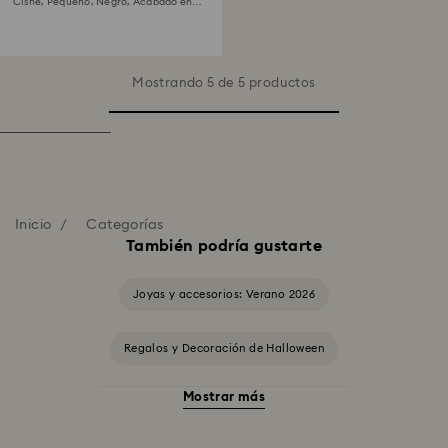
Cisne, Pequeño, Negro, Acabado en
oro rosa de 18 quilates
Mostrando 5 de 5 productos
Inicio
Categorías
También podría gustarte
Joyas y accesorios: Verano 2026
Regalos y Decoración de Halloween
Mostrar más
Accesorios y Figuritas de El gato de Cheshire