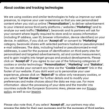
ATENCIÓN AL CLIENTE
Colección Idyllia
Colección Idyllia Lilia
Información general del servicio al cliente
Colección Imber
Colección Lucent
Colección Luna
ACERCA DE NOSOTROS
Saldo de la tarjeta regalo
Colección Matrix
Colección Matrix Tennis
Acerca de Swarovski
Estado de la reparación
CONDICIONES LEGALES
Colección Matrix Vittore
Colección Mesmera
Trabaja con nosotros
Contacto
Condiciones De Uso
Colección Millenia
Colección Numina
Alumni Community
Guía de tamaños
Otros países/regiones
Terminos & Condiciones
English
Deutsch
Español
Français
Colección Orbita
Colección Signum
Para profesionales
Buscador de tiendas
Política De Privacidad
Mapa Web
Colección Stilla
Colección Swan
Colección Una
Consentimiento De Cookies
Swarovski Created Diamonds
Colección de Figuras y Joyas de Hulk