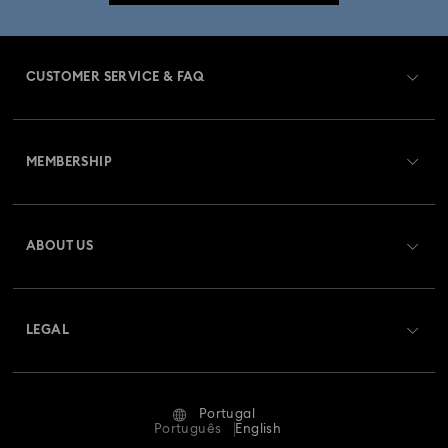
CUSTOMER SERVICE & FAQ
Customer Service Overview
MEMBERSHIP
Order Status
Register
Gift Card Balance
ABOUT US
Swarovski Club
Shipping
About Swarovski
Swarovski Crystal Society (SCS)
Returns & Exchange
LEGAL
Jobs & Career
Repair Status
Terms Of Use
Alumni Community
Portugal
Contact Us
Terms & Conditions
Português
English
For Professionals