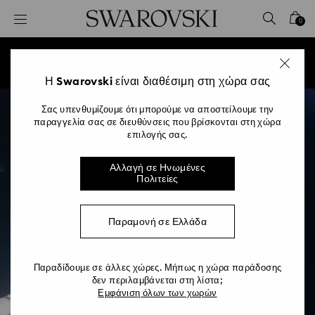
Accesskeys list
0
0 - Επικεφαλίδα
1 - Βασικό περιεχόμενο
2 - Υποσέλιδο
Η Swarovski είναι διαθέσιμη στη χώρα σας
Σας υπενθυμίζουμε ότι μπορούμε να αποστείλουμε την
παραγγελία σας σε διευθύνσεις που βρίσκονται στη χώρα
επιλογής σας.
Αλλαγή σε Ηνωμένες
Πολιτείες
Παραμονή σε Ελλάδα
Παραδίδουμε σε άλλες χώρες. Μήπως η χώρα παράδοσης
Brighter Days Ahead
δεν περιλαμβάνεται στη λίστα;
Εμφάνιση όλων των χωρών
Η Ariana Grande λάμπει με κοσμήματα