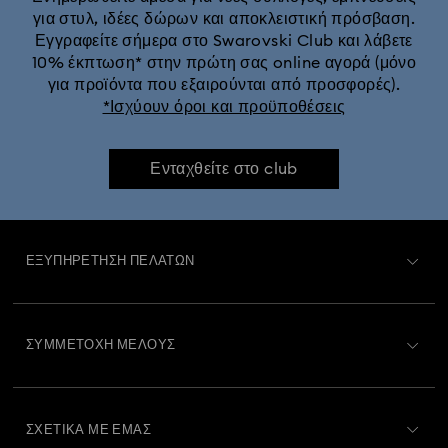
για στυλ, ιδέες δώρων και αποκλειστική πρόσβαση.
Εγγραφείτε σήμερα στο Swarovski Club και λάβετε
10% έκπτωση* στην πρώτη σας online αγορά (μόνο
για προϊόντα που εξαιρούνται από προσφορές).
*Ισχύουν όροι και προϋποθέσεις
Ενταχθείτε στο club
ΕΞΥΠΗΡΈΤΗΣΗ ΠΕΛΑΤΏΝ
Περιγραφή Εξυπηρέτησης Πελατών
ΣΥΜΜΕΤΟΧΉ ΜΈΛΟΥΣ
Κατάσταση παραγγελίας
Εγγραφή
Υπόλοιπο Δωροκάρτας
ΣΧΕΤΙΚΆ ΜΕ ΕΜΆΣ
Swarovski Club