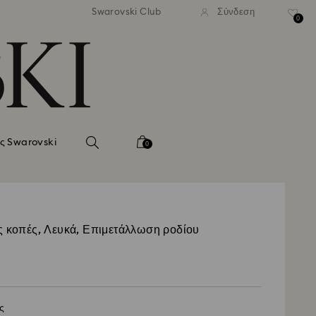
νονική αποστολή άνω των 99 EUR
Δωρεάν κανονική αποστολή άνω
Swarovski Club
Σύνδεση
0
ς Swarovski
0
ς κοπές, Λευκά, Επιμετάλλωση ροδίου
ς