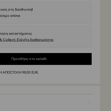
οση στη διεύθυνσηl
έσιμο online
τηση καταστήματος
& Collect: Ελέγξτε διαθεσιμότητα
Προσθήκη στο καλάθι
λή - GLS
 ΑΠΟΣΤΟΛΗ 99,00 EUR.
υ υποβάλλονται από Δευτέρα έως Παρασκευή έως τις
εραιώνονται και θα αποστέλλονται την ίδια εργάσιμη
ς παράδοσης : 5 εργάσιμες ημέρες για την
μετά την επεξεργασία και αποστολή (6-7 ημέρες για
αποστολής: EUR 6,95
ποστολή για παραγγελίες άνω των: EUR 99