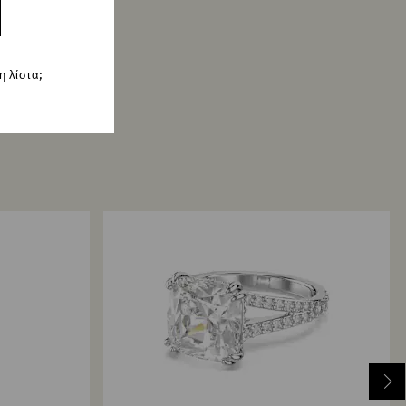
 λίστα;