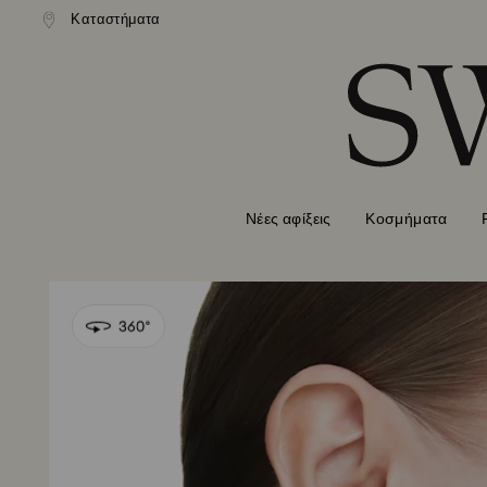
ονική αποστολή άνω των 99 EUR
Καταστήματα
Δωρεάν κανονική αποστολή άνω 
Accesskeys list
0 - Επικεφαλίδα
1 - Βασικό περιεχόμενο
2 - Υποσέλιδο
Νέες αφίξεις
Κοσμήματα