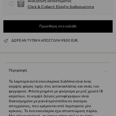
Αναζήτηση καταστήματος
Click & Collect: Ελέγξτε διαθεσιμότητα
Κανονική αποστολή - GLS
Προσθήκη στο καλάθι
Οι παραγγελίες που υποβάλλονται από Δευτέρα έως
ΔΩΡΕΑΝ ΤΥΠΙΚΗ ΑΠΟΣΤΟΛΗ 99,00 EUR.
Παρασκευή έως τις 10:00 CET θα διεκπεραιώνονται και
θα αποστέλλονται την ίδια εργάσιμη ημέρα.
Εκτιμώμενος χρόνος παράδοσης : 5 εργάσιμες ημέρες
για την ηπειρωτική Ελλάδα μετά την επεξεργασία και
αποστολή (6-7 ημέρες για τα νησιά)
Κόστος κανονικής αποστολής: EUR 6,95
Περιγραφή
Δωρεάν κανονική αποστολή για παραγγελίες άνω των:
EUR 99
Τα λαμπερά αυτά σκουλαρίκια Sublima είναι ένας
κομψός φόρος τιμής στις αντανακλάσεις και σκιές του
φεγγαριού. Φιλοτεχνημένο με φινίρισμα με ροζ χρυσό 18
Εξπρές αποστολή -
FedEx
καρατίων, το κομψό ζεύγος μισοφέγγαρων είναι
διακοσμημένο με pavé κρύσταλλα σε σκούρες
Οι παραγγελίες που υποβάλλονται από Δευτέρα έως
αποχρώσεις, που κρέμονται από λαμπερούς μίνι
Παρασκευή έως τις 14:30 CET θα διεκπεραιώνονται και
κρίκους. Το ένα σκουλαρίκι έχει αποσπώμενη πέρλα.
θα αποστέλλονται την ίδια εργάσιμη ημέρα.