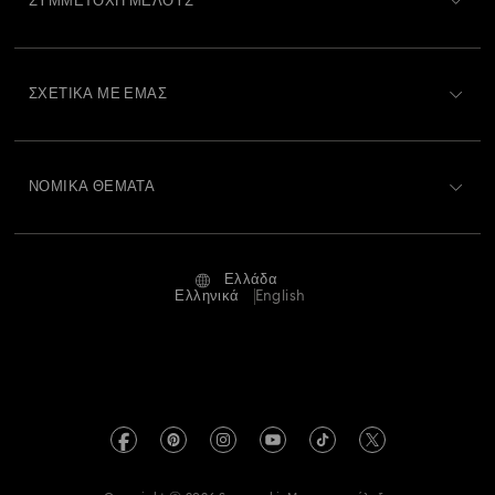
ΣΥΜΜΕΤΟΧΉ ΜΈΛΟΥΣ
Κατάσταση παραγγελίας
Εγγραφή
Υπόλοιπο Δωροκάρτας
ΣΧΕΤΙΚΆ ΜΕ ΕΜΆΣ
Swarovski Club
Αποστολή
Σχετικά με τη Swarovski
Swarovski Crystal Society (SCS)
Επιστροφές και Αλλαγές
ΝΟΜΙΚΆ ΘΈΜΑΤΑ
Θέσεις εργασίας και σταδιοδρομία
Κατάσταση επισκευής
Όροι Χρήσης
Alumni Community
Ελλάδα
Επικοινωνία
Όροι και προϋποθέσεις
Ελληνικά
English
Για Επαγγελματίες
Οδηγός μεγεθών
Πολιτική Απορρήτου
Χάρτης ιστότοπου
Αναζήτηση καταστημάτων
Στοιχεία έκδοσης
Swarovski Created Diamonds
Πληροφορίες για τον κανονισμό REACH
Kristallwelten