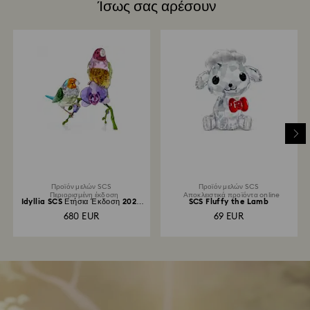
Ίσως σας αρέσουν
Προϊόν μελών SCS
Προϊόν μελών SCS
Περιορισμένη έκδοση
Αποκλειστικά προϊόντα online
Idyllia SCS Ετήσια Έκδοση 2024
SCS Fluffy the Lamb
Σπίνοι Γκούλντιαν
680 EUR
69 EUR