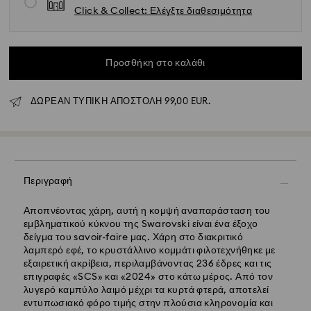
Click & Collect: Ελέγξτε διαθεσιμότητα
Προσθήκη στο καλάθι
Κανονική αποστολή - GLS
ΔΩΡΕΑΝ ΤΥΠΙΚΗ ΑΠΟΣΤΟΛΗ 99,00 EUR.
Οι παραγγελίες που υποβάλλονται από Δευτέρα έως
Παρασκευή έως τις 10:00 CET θα διεκπεραιώνονται και
θα αποστέλλονται την ίδια εργάσιμη ημέρα.
Εκτιμώμενος χρόνος παράδοσης : 5 εργάσιμες ημέρες
για την ηπειρωτική Ελλάδα μετά την επεξεργασία και
αποστολή (6-7 ημέρες για τα νησιά)
Περιγραφή
Κόστος κανονικής αποστολής: EUR 6,95
Δωρεάν κανονική αποστολή για παραγγελίες άνω των:
Αποπνέοντας χάρη, αυτή η κομψή αναπαράσταση του
EUR 99
εμβληματικού κύκνου της Swarovski είναι ένα έξοχο
δείγμα του savoir-faire μας. Χάρη στο διακριτικό
λαμπερό εφέ, το κρυστάλλινο κομμάτι φιλοτεχνήθηκε με
Εξπρές αποστολή -
FedEx
εξαιρετική ακρίβεια, περιλαμβάνοντας 236 έδρες και τις
επιγραφές «SCS» και «2024» στο κάτω μέρος. Από τον
Οι παραγγελίες που υποβάλλονται από Δευτέρα έως
λυγερό καμπύλο λαιμό μέχρι τα κυρτά φτερά, αποτελεί
Παρασκευή έως τις 14:30 CET θα διεκπεραιώνονται και
εντυπωσιακό φόρο τιμής στην πλούσια κληρονομία και