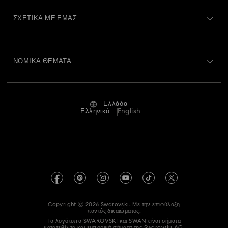
Εγγραφή
Υπόλοιπο Δωροκάρτας
ΣΧΕΤΙΚΆ ΜΕ ΕΜΆΣ
Swarovski Club
Αποστολή
Σχετικά με τη Swarovski
Swarovski Crystal Society (SCS)
Επιστροφές και Αλλαγές
ΝΟΜΙΚΆ ΘΈΜΑΤΑ
Θέσεις εργασίας και σταδιοδρομία
Κατάσταση επισκευής
Όροι Χρήσης
Alumni Community
Ελλάδα
Επικοινωνία
Όροι και προϋποθέσεις
Ελληνικά
English
Για Επαγγελματίες
Οδηγός μεγεθών
Πολιτική Απορρήτου
Χάρτης ιστότοπου
Αναζήτηση καταστημάτων
Στοιχεία έκδοσης
Swarovski Created Diamonds
Πληροφορίες για τον κανονισμό REACH
Kristallwelten
Copyright ⓒ 2026 Swarovski. Με την επιφύλαξη
Accessibility statement
παντός δικαιώματος.
Code of Conduct & Policies
Τα λογότυπα SWAROVSKI και SWAN είναι σήματα
κατατεθέντα και εμπορικά σήματα της Swarovski AG.