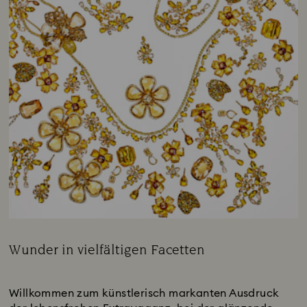
Wunder in vielfältigen Facetten
Title:
Subtitle:
Willkommen zum künstlerisch markanten Ausdruck