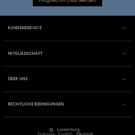
Mitglied im Club werden
KUNDENSERVICE
Übersicht zum Kundenservice
MITGLIEDSCHAFT
Auftragsstatus
Registrieren
Geschenkkarten-Guthaben
ÜBER UNS
Swarovski Club
Versand
Über Swarovski
Swarovski Crystal Society (SCS)
Retouren und Umtausch
RECHTLICHE BEDINGUNGEN
Stellen & Karriere
Reparaturstatus
Nutzungsbedingungen
Alumni Community
Luxemburg
Kontakt
AGB
Français
English
Deutsch