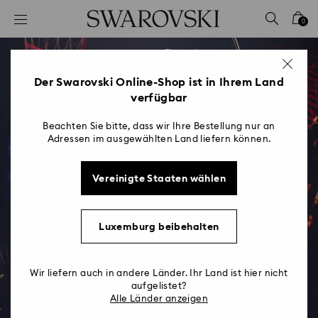
Liste Tastaturkürzel
0
0 - Header
1 - Hauptinhalt
2 - Footer
Der Swarovski Online-Shop ist in Ihrem Land
verfügbar
Beachten Sie bitte, dass wir Ihre Bestellung nur an
Adressen im ausgewählten Land liefern können.
Vereinigte Staaten wählen
Eurovision Song Contest
Für die schillerndste Nacht im
Luxemburg beibehalten
Musikkalender reichen nur Swarovski-
Kristalle
Wir liefern auch in andere Länder. Ihr Land ist hier nicht
aufgelistet?
Alle Länder anzeigen