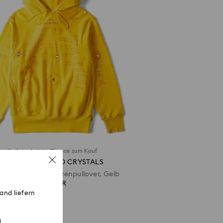
·
Outlet
Letzte Chance zum Kauf
ADVISORY BOARD CRYSTALS
red Objects Kapuzenpullover, Gelb
200 EUR
and liefern