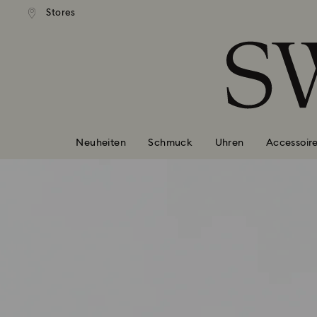
ser Standardversand ab 99 EUR
Kostenloser Standardversand 
Stores
Liste Tastaturkürzel
0 - Header
1 - Hauptinhalt
2 - Footer
Neuheiten
Schmuck
Uhren
Accessoir