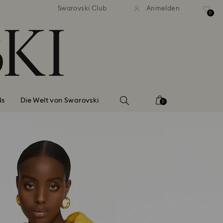
ser Standardversand ab 99 EUR
Kostenloser Standardversand 
Swarovski Club
Anmelden
0
ds
Die Welt von Swarovski
0