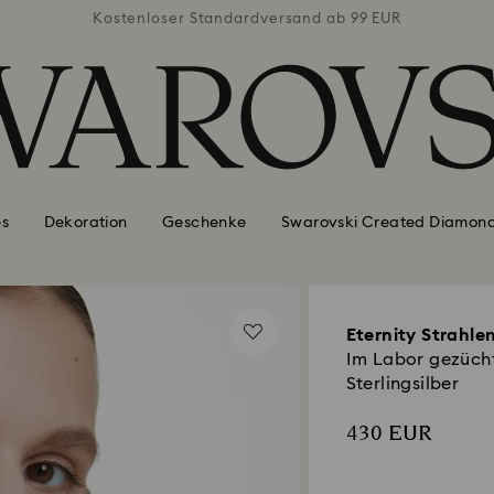
ab 99 EUR
Kostenloser Standardversand ab 99 EUR
Kostenlo
es
Dekoration
Geschenke
Swarovski Created Diamon
Eternity Strahle
Im Labor gezücht
Sterlingsilber
430 EUR