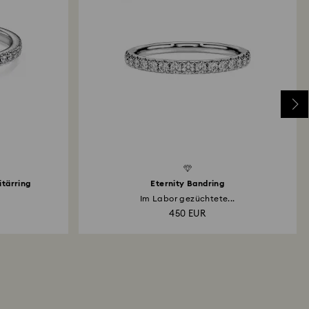
Created Diamonds
Created D
itärring
Eternity Bandring
Im Labor gezüchtete...
450 EUR