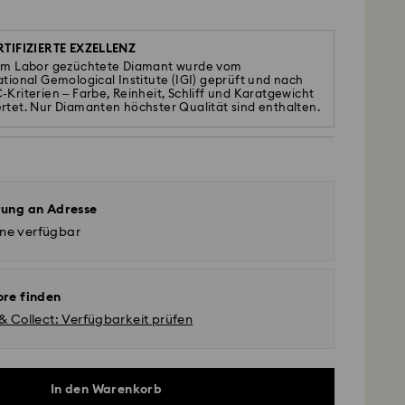
RTIFIZIERTE EXZELLENZ
im Labor gezüchtete Diamant wurde vom
ational Gemological Institute (IGI) geprüft und nach
-Kriterien – Farbe, Reinheit, Schliff und Karatgewicht
rtet. Nur Diamanten höchster Qualität sind enthalten.
rung an Adresse
ine verfügbar
ore finden
 & Collect: Verfügbarkeit prüfen
In den Warenkorb