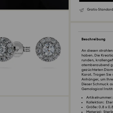
Gratis-Standard
Beschreibung
An diesen strahle
haben. Die Kreatio
runden, krallenge
atemberaubend gl
gezüchteten Diama
Standardversand 
Karat. Tragen Sie
Anhänger, um Ihre
Dieser Schmuck au
Bestellungen, die 
Gemological Institut
eingehen, werden 
Lieferzeit bei St
Artikelnummer:
Versand
Kollektion: Eter
Standard Versand
Ihr Swarovski Cre
Größe: 0.8 x 0.
Kostenloser Stand
wenigen Handgrif
Material: Sterl