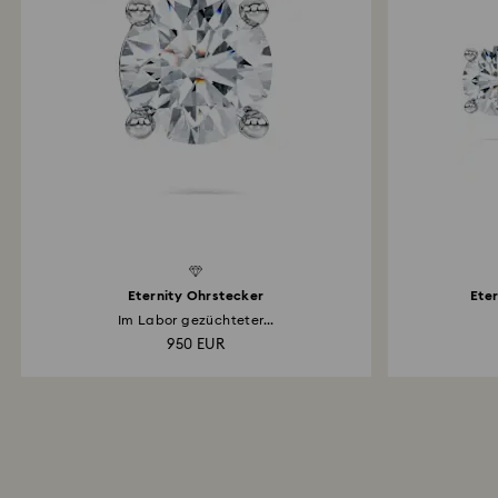
d Diamonds
Created Diamonds
Eternity Ohrstecker
Eter
Im Labor gezüchteter...
950 EUR