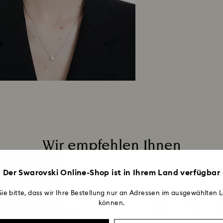
Created Diamonds
Zahlungsmethode, 
aggressiven Substa
Insgesamt kann de
um
seinen Glanz 
Wochen ab dem V
Rücksendungen übe
Mehr lesen
Wir empfehlen Ihnen
Der Swarovski Online-Shop ist in Ihrem Land verfügbar
ie bitte, dass wir Ihre Bestellung nur an Adressen im ausgewählten L
können.