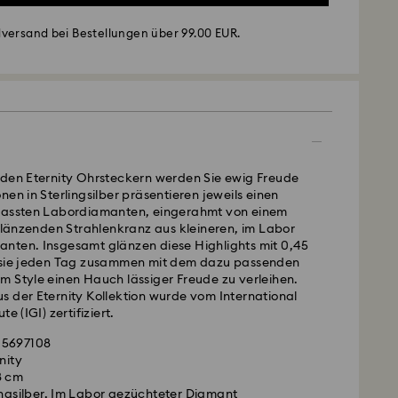
versand bei Bestellungen über 99.00 EUR.
nden Eternity Ohrsteckern werden Sie ewig Freude
nen in Sterlingsilber präsentieren jeweils einen
fassten Labordiamanten, eingerahmt von einem
änzenden Strahlenkranz aus kleineren, im Labor
nten. Insgesamt glänzen diese Highlights mit 0,45
- GLS
 sie jeden Tag zusammen mit dem dazu passenden
m Style einen Hauch lässiger Freude zu verleihen.
s der Eternity Kollektion wurde vom International
montags bis freitags bis spätestens 10:00 Uhr MEZ
e (IGI) zertifiziert.
am gleichen Werktag bearbeitet und versendet.
andardversand: 1-2 Werktag nach Bearbeitung und
 5697108
nity
kosten: EUR 6.95
ated Diamonds Schmuck ist kostbar. Mit nur
8 cm
ardversand bei einem Einkauf über: EUR 99
fen bewahren Sie seinen außergewöhnlichen
ingsilber, Im Labor gezüchteter Diamant