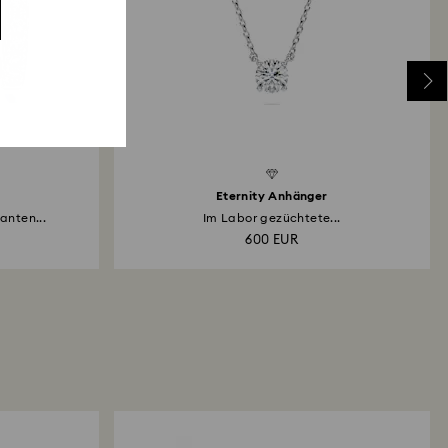
Eternity Anhänger
anten...
Im Labor gezüchtete...
600 EUR