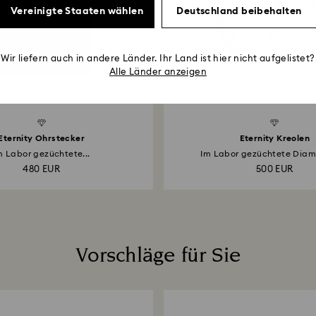
Vereinigte Staaten wählen
Deutschland beibehalten
Wir liefern auch in andere Länder. Ihr Land ist hier nicht aufgelistet?
Alle Länder anzeigen
Created Diamonds
Eternity Ohrstecker
Eternity Kreolen
m Labor gezüchtete...
Im Labor gezüchtete Diam
480 EUR
500 EUR
Vorschläge für Sie