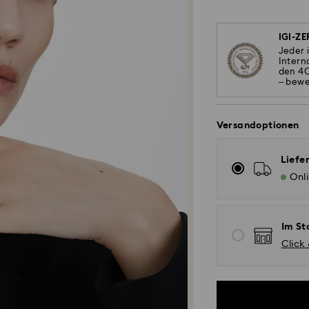
IGI-ZE
Jeder 
Intern
den 4C
– bewe
Versandoptionen
Liefe
Onl
Im St
Click