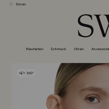
ser Standardversand ab 99 EUR
Kostenloser Standardversand 
Stores
Liste Tastaturkürzel
0 - Header
1 - Hauptinhalt
2 - Footer
Neuheiten
Schmuck
Uhren
Accessoir