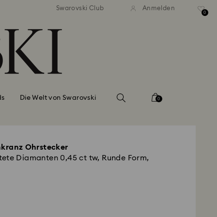
ser Standardversand ab 99 EUR
Kostenloser Standardversand 
Swarovski Club
Anmelden
0
ds
Die Welt von Swarovski
0
nkranz Ohrstecker
ete Diamanten 0,45 ct tw, Runde Form,