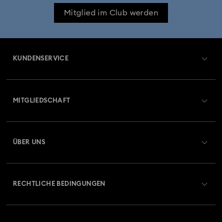
Mitglied im Club werden
KUNDENSERVICE
Übersicht zum Kundenservice
MITGLIEDSCHAFT
Auftragsstatus
Registrieren
Geschenkkarten-Guthaben
ÜBER UNS
Swarovski Club
Versand
Über Swarovski
Swarovski Crystal Society (SCS)
Retouren und Umtausch
RECHTLICHE BEDINGUNGEN
Stellen & Karriere
Reparaturstatus
Nutzungsbedingungen
Alumni Community