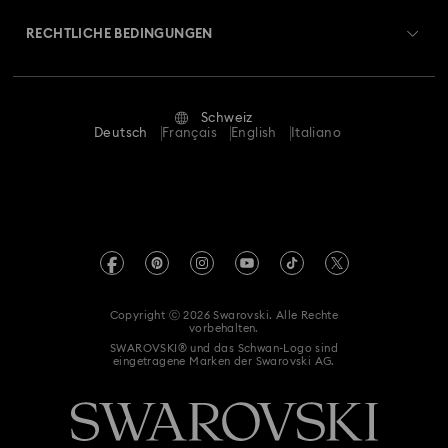
Swarovski Crystal Society (SCS)
Retouren und Umtausch
RECHTLICHE BEDINGUNGEN
Stellen & Karriere
Reparaturstatus
Nutzungsbedingungen
Alumni Community
Schweiz
Kontakt
AGB
Deutsch
Français
English
Italiano
Für Geschäftskunden
Größe berechnen
Datenschutz
Sitemap
Store-Finder
Impressum
Swarovski Created Diamonds
Termin buchen
REACH-Informationen
Kristallwelten
Copyright ⓒ 2026 Swarovski. Alle Rechte
Einwilligungserklärung zum Datenschutz
vorbehalten.
Code of Conduct & Policies
SWAROVSKI® und das Schwan-Logo sind
eingetragene Marken der Swarovski AG.