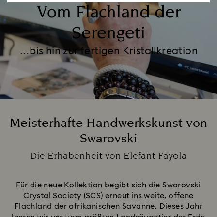
Vom Flachland der
Serengeti
…bis hin zur fertigen Kristallkreation
Meisterhafte Handwerkskunst von
Swarovski
Title:
Die Erhabenheit von Elefant Fayola
Subtitle:
Für die neue Kollektion begibt sich die Swarovski
Crystal Society (SCS) erneut ins weite, offene
Flachland der afrikanischen Savanne. Dieses Jahr