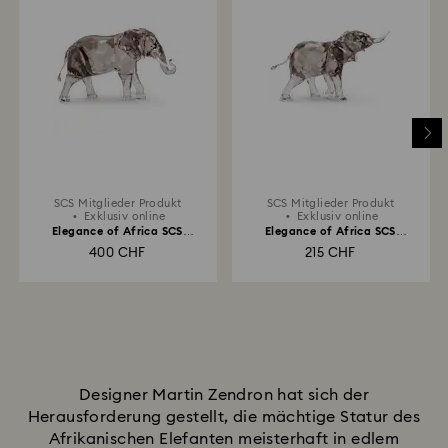
SCS Mitglieder Produkt
SCS Mitglieder Produkt
Exklusiv online
Exklusiv online
Elegance of Africa SCS
Elegance of Africa SCS
Jubiläumsausgabe 2022 Elefant
Elefantenbaby Mandisa
400 CHF
215 CHF
Zena
Designer Martin Zendron hat sich der
Herausforderung gestellt, die mächtige Statur des
Afrikanischen Elefanten meisterhaft in edlem