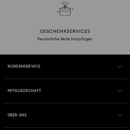
GESCHENKSERVICES
Persönliche Note hinzufügen
KUNDENSERVICE
Übersicht zum Kundenservice
MITGLIEDSCHAFT
Auftragsstatus
Registrieren
Geschenkkarten-Guthaben
ÜBER UNS
Swarovski Club
Versand
Über Swarovski