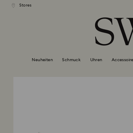
ser Standardversand ab 99 EUR
Kostenloser Standardversand 
Stores
Liste Tastaturkürzel
0 - Header
1 - Hauptinhalt
2 - Footer
Neuheiten
Schmuck
Uhren
Accessoir