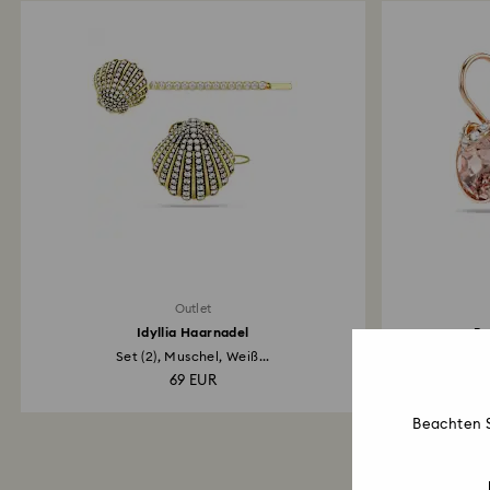
Outlet
Idyllia Haarnadel
Be
Set (2), Muschel, Weiß...
Run
69 EUR
Beachten S