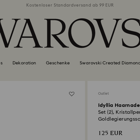
ab 99 EUR
Kostenloser Standardversand ab 99 EUR
Kostenlo
es
Dekoration
Geschenke
Swarovski Created Diamon
Outlet
Idyllia Haarnade
Set (2), Kristallp
Goldlegierungssc
125 EUR