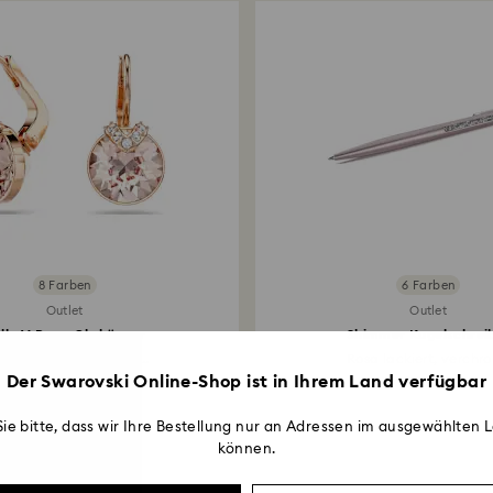
Werktage dauern, b
8 Farben
6 Farben
Outlet
Outlet
lla V Drop-Ohrhänger
Shimmer Kugelschrei
dschliff, Goldfarben...
Rosa lackiert, verchr
Der Swarovski Online-Shop ist in Ihrem Land verfügbar
45,50 EUR
34 EUR
ie bitte, dass wir Ihre Bestellung nur an Adressen im ausgewählten L
können.