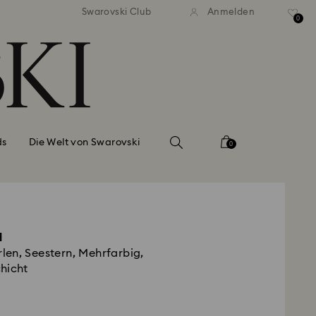
ser Standardversand ab 99 EUR
Kostenloser Standardversand 
Swarovski Club
Anmelden
0
ds
Die Welt von Swarovski
0
l
erlen, Seestern, Mehrfarbig,
hicht