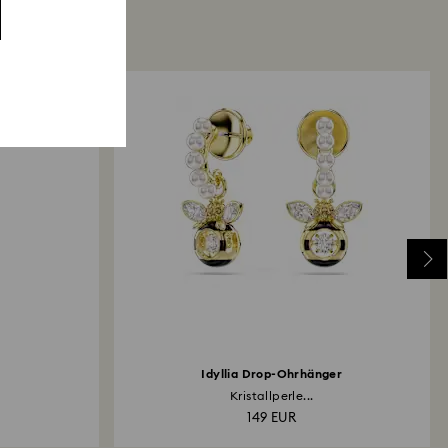
Idyllia Drop-Ohrhänger
Kristallperle...
149 EUR