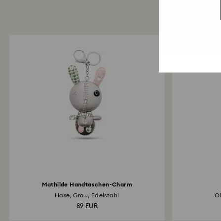
Mathilde Handtaschen-Charm
Hase, Grau, Edelstahl
Ok
89 EUR