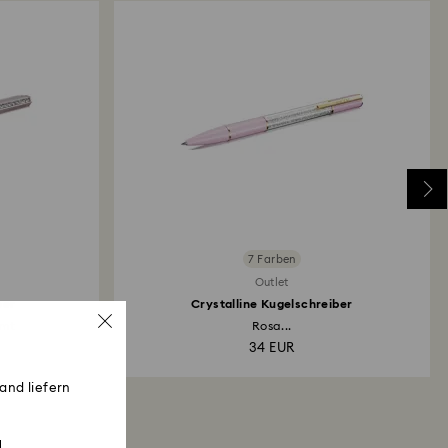
is die Gutschrift erfolgt.
7 Farben
Outlet
ber
Crystalline Kugelschreiber
omt
Rosa...
34 EUR
and liefern