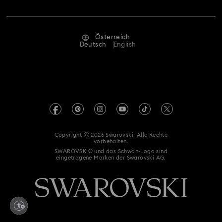
Stellen & Karriere
Reparaturstatus
Nutzungsbedingungen
Alumni Community
Österreich
Kontakt
AGB
Deutsch
English
Für Geschäftskunden
Größe berechnen
Datenschutz
Sitemap
Store-Finder
Impressum
Swarovski Created Diamonds
Termin buchen
REACH-Informationen
Kristallwelten
Copyright ⓒ 2026 Swarovski. Alle Rechte
Erklärung zur Barrierefreiheit
vorbehalten.
Code of Conduct & Policies
SWAROVSKI® und das Schwan-Logo sind
eingetragene Marken der Swarovski AG.
Einwilligungserklärung zum Datenschutz
Vertrag widerrufen