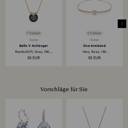
kann der Rücksende- und Erstattungsprozess bis zu
3–4 Wochen ab dem Versanddatum in Anspruch
nehmen.
Rücksendungen über einen Swarovski Store:Die
Erstattung erfolgt über die ursprüngliche
7 Farben
2 Farben
Zahlungsmethode und es kann bis zu 3–7 Werktage
Outlet
Outlet
dauern, bis die Gutschrift erfolgt.
Bella V Anhänger
One Armband
Rundschliff, Grau, 18K...
Herz, Rosa, 18K
Roségoldbeschichtet
55 EUR
55 EUR
Vorschläge für Sie