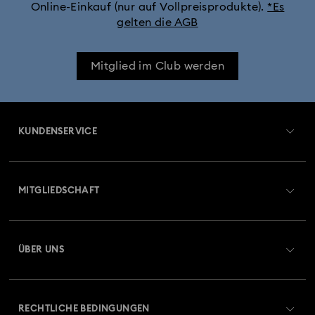
Online-Einkauf (nur auf Vollpreisprodukte).
*Es
gelten die AGB
Mitglied im Club werden
KUNDENSERVICE
Übersicht zum Kundenservice
MITGLIEDSCHAFT
Auftragsstatus
Registrieren
Geschenkkarten-Guthaben
ÜBER UNS
Swarovski Club
Versand
Über Swarovski
Swarovski Crystal Society (SCS)
Retouren und Umtausch
RECHTLICHE BEDINGUNGEN