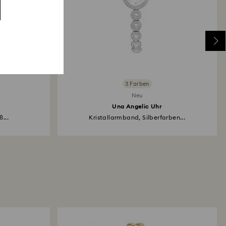
3 Farben
Neu
Una Angelic Uhr
...
Kristallarmband, Silberfarben...