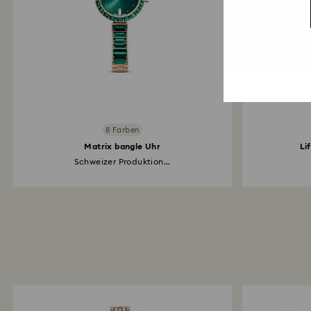
8 Farben
Matrix bangle Uhr
Li
Schweizer Produktion...