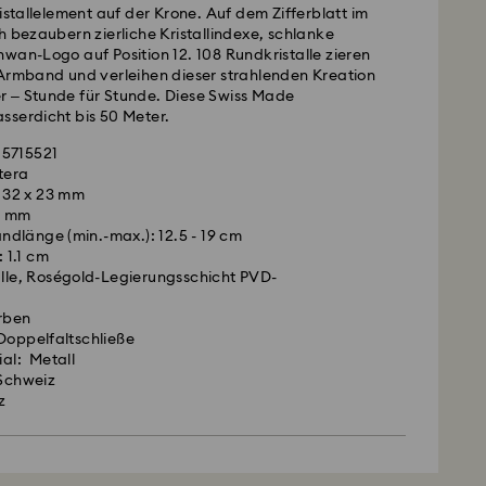
ristallelement auf der Krone. Auf dem Zifferblatt im
h bezaubern zierliche Kristallindexe, schlanke
wan-Logo auf Position 12. 108 Rundkristalle zieren
 Armband und verleihen dieser strahlenden Kreation
 – Stunde für Stunde. Diese Swiss Made
sserdicht bis 50 Meter.
 5715521
tera
 32 x 23 mm
7 mm
dlänge (min.-max.): 12.5 - 19 cm
 1.1 cm
alle, Roségold-Legierungsschicht PVD-
arben
Doppelfaltschließe
al: Metall
 Schweiz
z