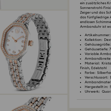
ein zusätzliches K
Sonnenstrahl-Finis
Zeiger und das Sch
das fünfgliedrige
endlosen Schimmer
Armbanduhr ist wa
Artikelnummer:
Kollektion: Dex
Gehäusegröße:
Gehäusetiefe: 
Variable Armban
Armbandbreite:
Material: Krist
Finish, Edelstahl
Farbe: Silberf
Verschlussart: 
Armbandmateri
Hergestellt in:
Uhrwerk: Quar