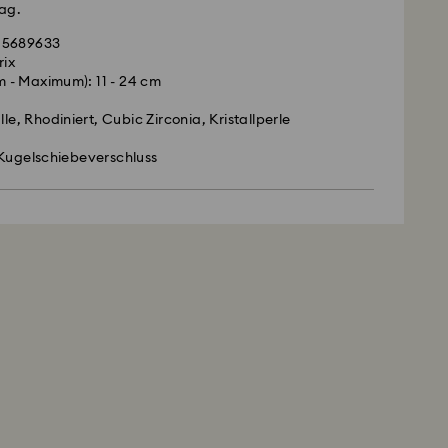
ag.
 5689633
rix
 - Maximum): 11 - 24 cm
lle, Rhodiniert, Cubic Zirconia, Kristallperle
 Kugelschiebeverschluss