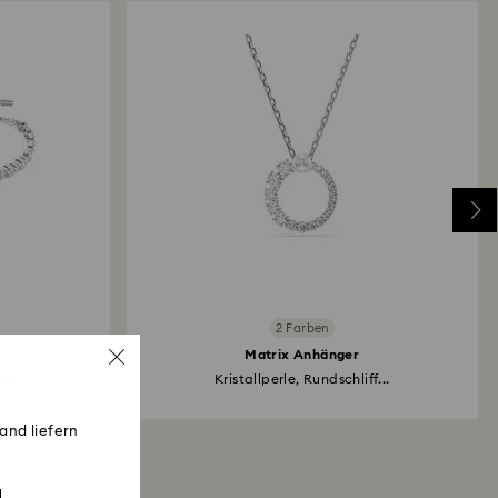
2 Farben
nd
Matrix Anhänger
...
Kristallperle, Rundschliff...
and liefern