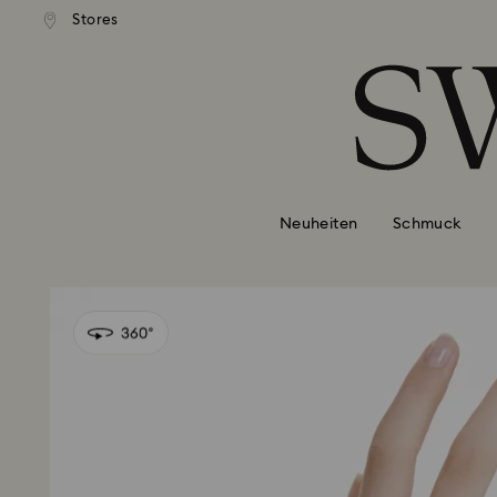
Stores
Liste Tastaturkürzel
0 - Header
1 - Hauptinhalt
2 - Footer
Neuheiten
Schmuck