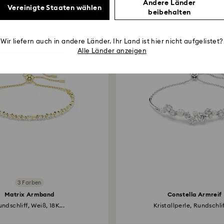
Andere Länder
Vorschläge für Sie
Vereinigte Staaten wählen
beibehalten
Wir liefern auch in andere Länder. Ihr Land ist hier nicht aufgelistet?
Alle Länder anzeigen
3 Farben
Matrix Armband
Constella Armreif
ndschliff, Weiß, 18K...
Kristallperle, Rundschlif