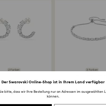
2 Farben
3 Farben
Matrix Kreolen
Matrix Tennis Armba
stallperle, Rundschliff...
Gemischte Rundschliffe
Der Swarovski Online-Shop ist in Ihrem Land verfügbar
ie bitte, dass wir Ihre Bestellung nur an Adressen im ausgewählten L
können.