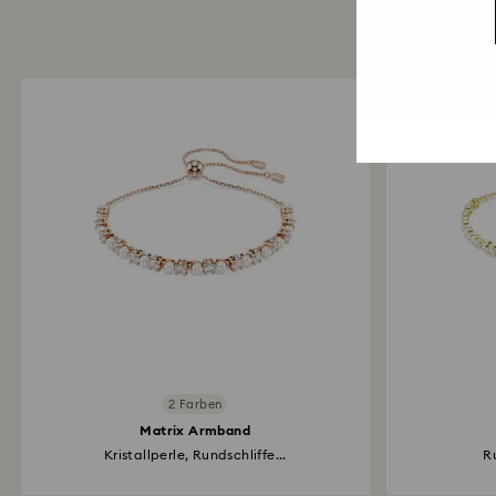
2 Farben
Matrix Armband
Kristallperle, Rundschliffe...
Ru