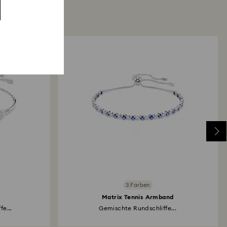
3 Farben
Matrix Tennis Armband
fe...
Gemischte Rundschliffe...