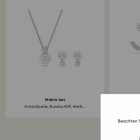
Matrix Set
Kristallperle, Rundschliff, Weiß...
Kri
Beachten S