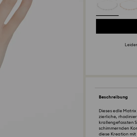
Leider
Beschreibung
Dieses edle Matrix
zierliche, rhodini
krallengefassten S
schimmernden Komb
diese Kreation mi