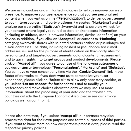
KUNDENSERVICE
Übersicht zum Kundenservice
ÜBER UNS
Geschenkkarten-Guthaben
Über Swarovski
Reparaturstatus
RECHTLICHE BEDINGUNGEN
Stellen & Karriere
Kontakt
Nutzungsbedingungen
Alumni Community
Größe berechnen
Andere Länder
AGB
English
Deutsch
Español
Français
Für Geschäftskunden
Store-Finder
Datenschutz
Sitemap
Cookie-Einwilligung
Swarovski Created Diamonds
Impressum
Kristallwelten