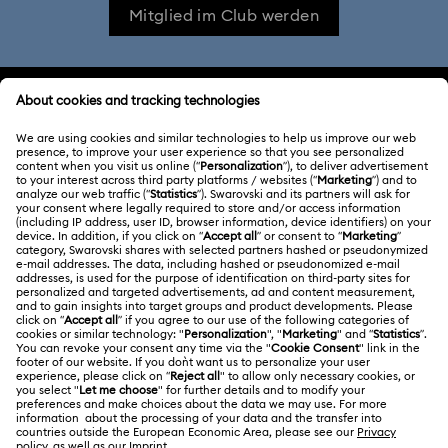
Mitglied im Club werden
KUNDENSERVICE
Übersicht zum Kundenservice
ÜBER UNS
Geschenkkarten-Guthaben
Über Swarovski
Reparaturstatus
RECHTLICHE BEDINGUNGEN
Stellen & Karriere
Kontakt
Nutzungsbedingungen
Alumni Community
Größe berechnen
Andere Länder
AGB
English
Deutsch
Español
Français
Für Geschäftskunden
Store-Finder
Datenschutz
Sitemap