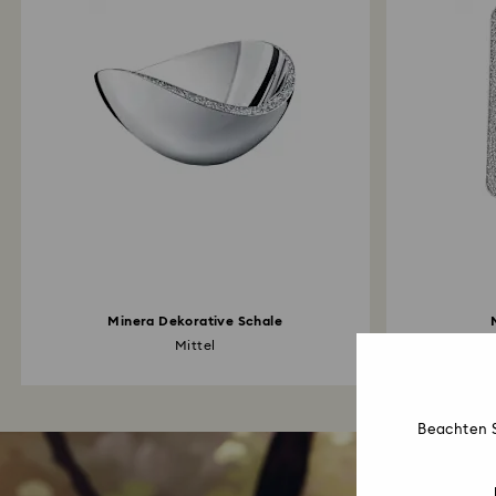
Minera Dekorative Schale
Mittel
R
Beachten S