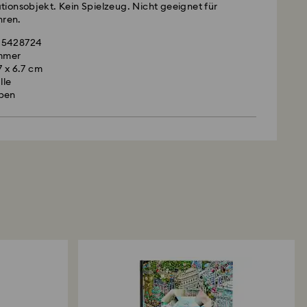
ionsobjekt. Kein Spielzeug. Nicht geeignet für
hren.
: 5428724
immer
7 x 6.7 cm
lle
ben