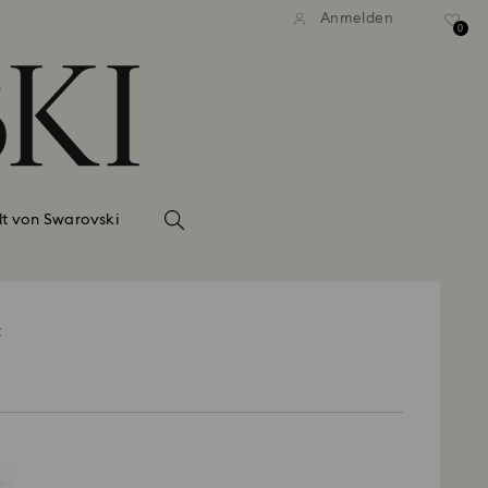
Anmelden
0
lt von Swarovski
t