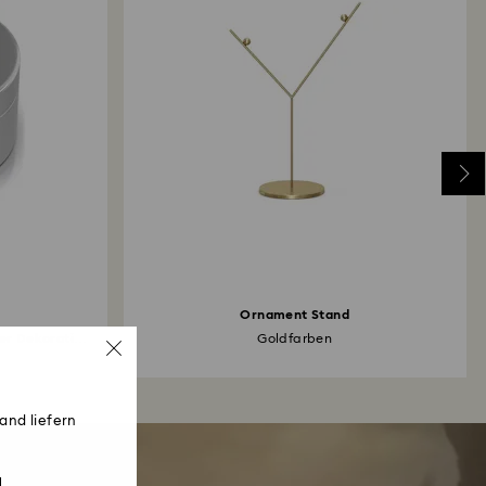
Ornament Stand
fer Dekorative
Goldfarben
and liefern