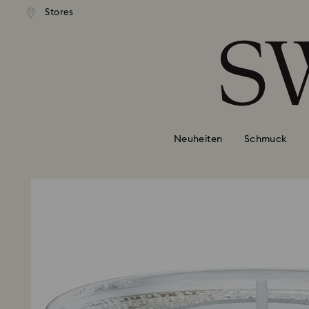
Stores
Liste Tastaturkürzel
0 - Header
1 - Hauptinhalt
2 - Footer
Neuheiten
Schmuck