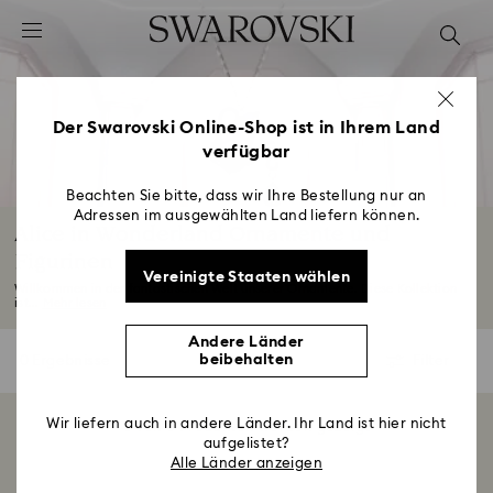
Liste Tastaturkürzel
0 - Header
1 - Hauptinhalt
2 - Footer
Der Swarovski Online-Shop ist in Ihrem Land
verfügbar
3 - Filter
4 - Suchergebnisse
Beachten Sie bitte, dass wir Ihre Bestellung nur an
Adressen im ausgewählten Land liefern können.
Alice in Wonderland Ornamente und
Figurinen
Vereinigte Staaten wählen
Willkommen in der fantastischen Welt unserer Ornamente. Diese Kollektion
ist...
Mehr lesen
Andere Länder
beibehalten
0 Ergebnisse
Filter
Filter
Wir liefern auch in andere Länder. Ihr Land ist hier nicht
0 von 0 Produkten werden gezeigt
aufgelistet?
Alle Länder anzeigen