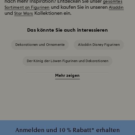
nach mehr Inspiration? Entdecken Sie unser
gesamtes
und kaufen Sie in unseren
Sortiment an Figurinen
Aladdin
und
Kollektionen ein.
Star Wars
Das könnte Sie auch interessieren
Dekorationen und Ornamente
Aladdin Disney Figurinen
Der König der Löwen Figurinen und Dekorationen
Mehr zeigen
Die Schöne und das Biest Dekoration & Figurinen
Disney x Swarovski Winnie Puuh Figurinen & Ornamente
Idyllia Dekorationen
MARVEL x Swarovski X-Men Figurinen & Ornamente
Anmelden und 10 % Rabatt* erhalten