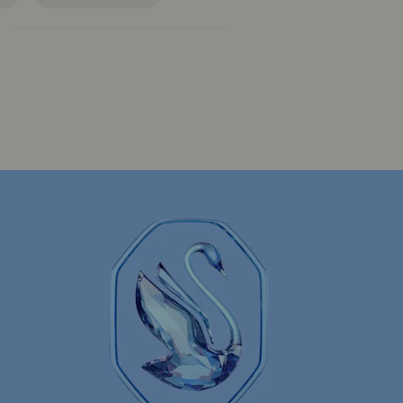
Swarovski x Rosenthal Porzellan kollektion
ebkuchen-Dekorationen und -Ornamente
ing Figurinen mit Kristallen
chtsmann-Dekorationen und -Ornamente