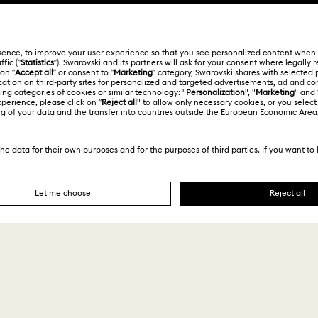
ol
Français