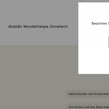
Beachten S
Aladdin Wunderlampe Ornament
Aladdin J
Dekorationen und Ornamente
Die Schöne und das Biest Dek