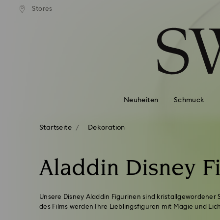
Stores
Liste Tastaturkürzel
0 - Header
1 - Hauptinhalt
2 - Footer
3 - Filter
4 - Suchergebnisse
Neuheiten
Schmuck
Startseite
Dekoration
Aladdin Disney F
Unsere Disney Aladdin Figurinen sind kristallgewordener 
des Films werden Ihre Lieblingsfiguren mit Magie und Li