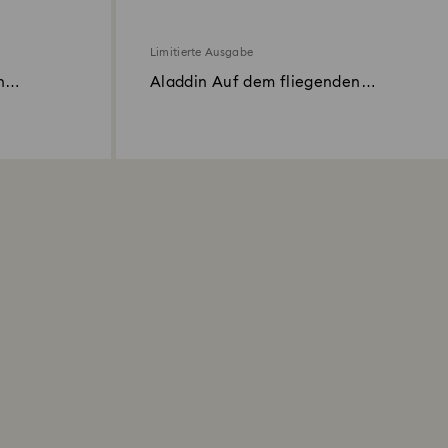
Limitierte Ausgabe
n
Aladdin Auf dem fliegenden
Teppich Limitierte Ausgabe