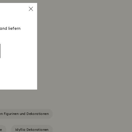
and liefern
en Figurinen und Dekorationen
te
Idyllia Dekorationen