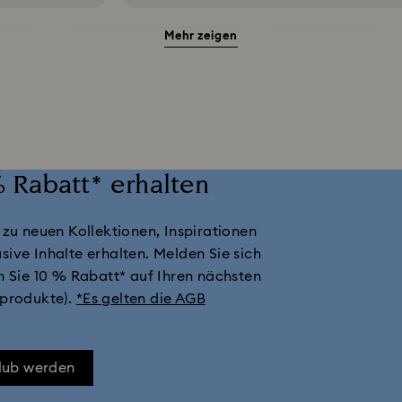
Mehr zeigen
amente
Shrek Dekorationen und Figurinen
Star Wars Figurinen
oor-Tischaccessoires
Universal Studios Geschenke & Ornamente
L
d -Dekorationen
Rentier-Dekorationen und -Ornamente
Schmetterl
 Rabatt* erhalten
nte
Stern Deko & Schmuck
Weihnachtsbaumkugeln
Weihna
 zu neuen Kollektionen, Inspirationen
sive Inhalte erhalten. Melden Sie sich
n Sie 10 % Rabatt* auf Ihren nächsten
sprodukte).
*Es gelten die AGB
Club werden