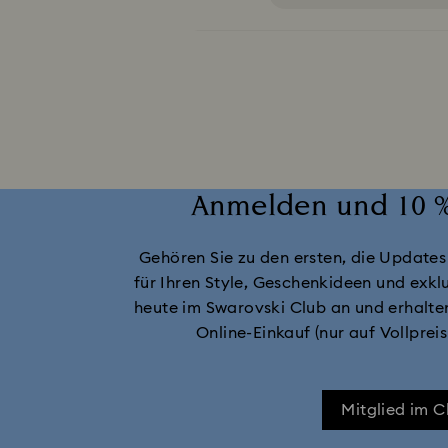
MARVEL x Swarovski X-Men Figurinen & Orn
Tischdeko für Frühling & Sommer & Outd
Nussknacker-Ornamente un
Anmelden und 10 %
Schneemann-Dekorationen und -Orname
Gehören Sie zu den ersten, die Updates
für Ihren Style, Geschenkideen und exklu
heute im Swarovski Club an und erhalte
Online-Einkauf (nur auf Vollprei
Mitglied im 