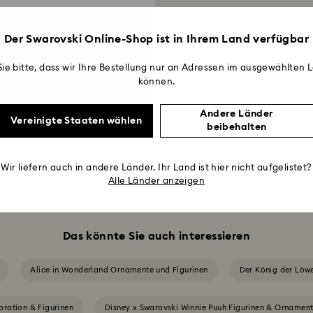
Der Swarovski Online-Shop ist in Ihrem Land verfügbar
ie bitte, dass wir Ihre Bestellung nur an Adressen im ausgewählten L
ago
können.
Andere Länder
Vereinigte Staaten wählen
beibehalten
6 von 6 Produkten werden gezeigt
Wir liefern auch in andere Länder. Ihr Land ist hier nicht aufgelistet?
Alle Länder anzeigen
Das könnte Sie auch interessieren
Alice in Wonderland Ornamente und Figurinen
Der König der Löw
oration & Figurinen
Disney x Swarovski Winnie Puuh Figurinen & Ornamen