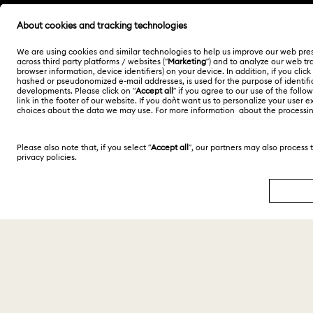
Andere Länder
English
Deutsch
Españ
Copyright ⓒ 2026 Swarovski. Alle Rechte
vorbehalten.
SWAROVSKI® und das Schwan-Logo sind
eingetragene Marken der Swarovski AG.