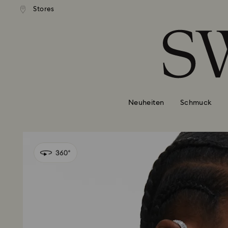
Stores
Liste Tastaturkürzel
0 - Header
1 - Hauptinhalt
2 - Footer
Neuheiten
Schmuck