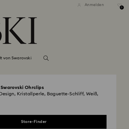
Anmelden
0
lt von Swarovski
 Swarovski Ohrclips
sign, Kristallperle, Baguette-Schliff, Weiß,
Store-Finder