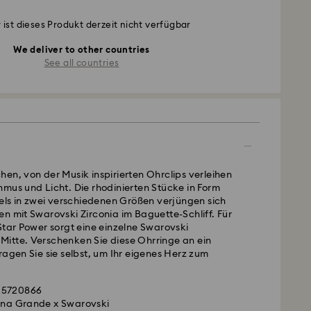
 ist dieses Produkt derzeit nicht verfügbar
We deliver to other countries
See all countries
en, von der Musik inspirierten Ohrclips verleihen
mus und Licht. Die rhodinierten Stücke in Form
sels in zwei verschiedenen Größen verjüngen sich
n mit Swarovski Zirconia im Baguette-Schliff. Für
Star Power sorgt eine einzelne Swarovski
er Mitte. Verschenken Sie diese Ohrringe an ein
ragen Sie sie selbst, um Ihr eigenes Herz zum
.
 5720866
iana Grande x Swarovski