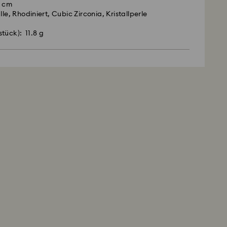
6 cm
lle, Rhodiniert, Cubic Zirconia, Kristallperle
tück): 11.8 g