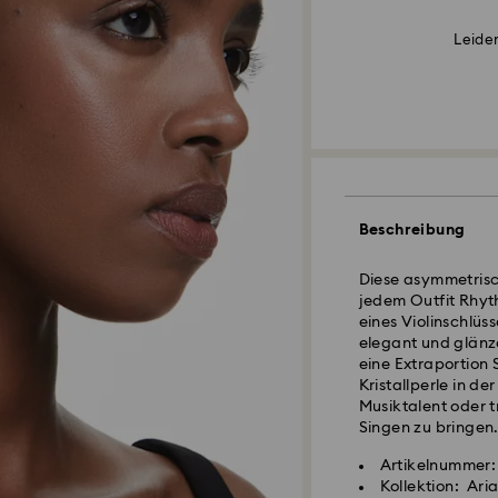
Leider
Beschreibung
Diese asymmetrisch
jedem Outfit Rhyth
eines Violinschlüs
elegant und glänze
eine Extraportion 
Kristallperle in d
Musiktalent oder t
Singen zu bringen
Artikelnummer:
Kollektion: Ar