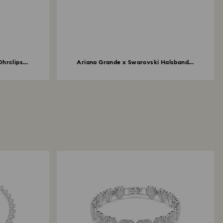
hrclips...
Ariana Grande x Swarovski Halsband...