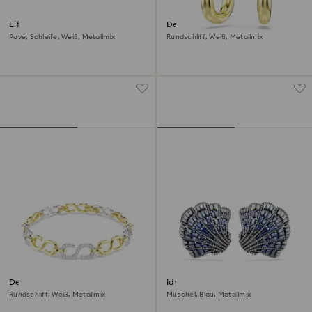
Lifelong Ohrstecker
Dextera Ohrringe
Pavé, Schleife, Weiß, Metallmix
Rundschliff, Weiß, Metallmix
Dextera Armband
Idyllia Ohrclips
Rundschliff, Weiß, Metallmix
Muschel, Blau, Metallmix