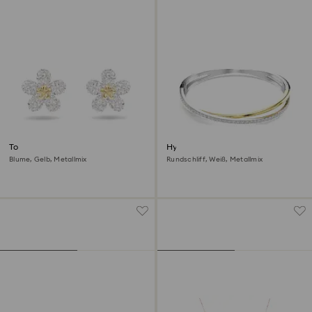
Tough Ohrstecker
Hyperbola Armreif
Blume, Gelb, Metallmix
Rundschliff, Weiß, Metallmix