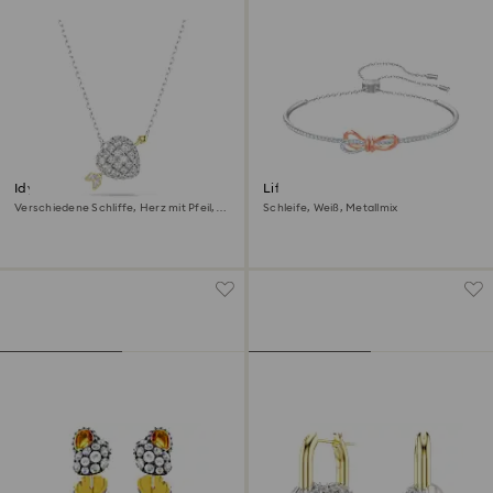
Idyllia Anhänger
Lifelong Bow Armreif
Verschiedene Schliffe, Herz mit Pfeil,
Schleife, Weiß, Metallmix
Weiß, Metallmix