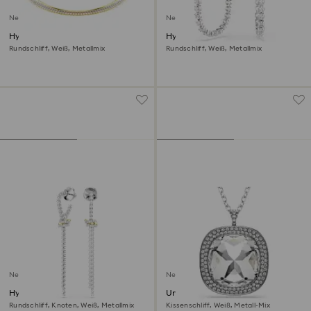
Neu
Neu
Hyperbola Halskette
Hyperbola Ohrringe
Rundschliff, Weiß, Metallmix
Rundschliff, Weiß, Metallmix
Neu
Neu
Hyperbola Drop-Ohrhänger
Una Angelic Anhänger und
Brosche
Rundschliff, Knoten, Weiß, Metallmix
Kissenschliff, Weiß, Metall-Mix