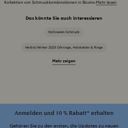
Kollektion von Schmuckkombinationen in Bicolor.
Mehr lesen
Das könnte Sie auch interessieren
Halloween Schmuck
Herbst/Winter 2025 Ohrringe, Halsketten & Ringe
Mehr zeigen
Schmuck mit blauen Kristallen
Schmuck mit gelben Kristallen
Schmuck mit grünen Kristallen
Schmuck mit rosa Kristallen
Schmuck mit roten Kristallen
Anmelden und 10 % Rabatt* erhalten
Schmuck mit schwarzen Kristallen
Gehören Sie zu den ersten, die Updates zu neuen