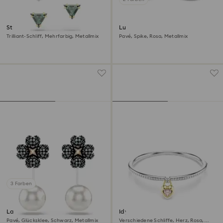
Stilla Ohrstecker
Lucent Ohrstecker
Trilliant-Schliff, Mehrfarbig, Metallmix
Pavé, Spike, Rosa, Metallmix
3 Farben
Latisha Ohrringe
Idyllia Armreif
Pavé, Glücksklee, Schwarz, Metallmix
Verschiedene Schliffe, Herz, Rosa,