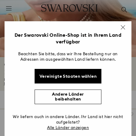
Liste Tastaturkürzel
0 - Header
1 - Hauptinhalt
2 - Footer
Der Swarovski Online-Shop ist in Ihrem Land
verfügbar
3 - Filter
4 - Suchergebnisse
Beachten Sie bitte, dass wir Ihre Bestellung nur an
Adressen im ausgewählten Land liefern können.
Ohrringe, Armbänder und Halsketten in
Bicolor
Vereinigte Staaten wählen
Lassen Sie sich von der Kunstfertigkeit des Schmucks in Bicolor inspirieren...
Mehr lesen
Andere Länder
beibehalten
49 Ergebnisse
Filter
Sortieren
Filter
Sortieren
Wir liefern auch in andere Länder. Ihr Land ist hier nicht
aufgelistet?
Alle Länder anzeigen