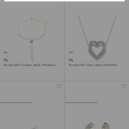
Neu
Neu
Hyperbola Y-Halskette
Hyperbola Halskette
Rundschliff, Knoten, Weiß, Metallmix
Rundschliff, Herz, Weiß, Metallmix