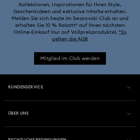
Kollektionen, Inspirationen für Ihren Style,
Geschenkideen und exklusive Inhalte erhalten.
Schmuck mit weißen Kristallen
Melden Sie sich heute im Swarovski Club an und
erhalten Sie 10 % Rabatt* auf Ihren nächsten
Silber- und goldfarbener Schmuck, Ohrringe, Armbänder und
Online-Einkauf (nur auf Vollpreisprodukte).
*Es
Halsketten
gelten die AGB
Weiß- und gelbgoldfarbene Ringe, Ohrringe und Halsketten
Mitglied im Club werden
Geburtssteinschmuck | Swarovski
Edelstahlschmuck
Frühlingsschmuck & Accessoires 2026
KUNDENSERVICE
Geschenke zum 25. Hochzeitstag
Übersicht zum Kundenservice
ÜBER UNS
Goldfarben beschichteter Schmuck
Geschenkkarten-Guthaben
Über Swarovski
Kristallperlenschmuck & Perlenschmucksets
Reparaturstatus