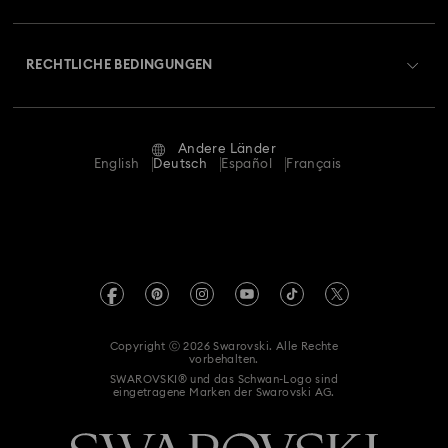
Über Swarovski
Reparaturstatus
RECHTLICHE BEDINGUNGEN
Stellen & Karriere
Kontakt
Nutzungsbedingungen
Alumni Community
Größe berechnen
Andere Länder
AGB
English
Deutsch
Español
Français
Für Geschäftskunden
Store-Finder
Datenschutz
Sitemap
Cookie-Einwilligung
Swarovski Created Diamonds
Impressum
Kristallwelten
Copyright ⓒ 2026 Swarovski. Alle Rechte
REACH-Informationen
vorbehalten.
Code of Conduct & Policies
SWAROVSKI® und das Schwan-Logo sind
eingetragene Marken der Swarovski AG.
Einwilligungserklärung zum Datenschutz