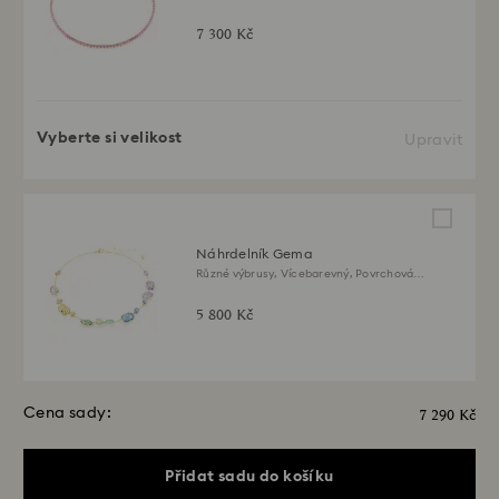
18k zlata
7 300 Kč
Vyberte si velikost
Upravit
Náhrdelník Gema
Různé výbrusy, Vícebarevný, Povrchová
úprava z 18k zlata
5 800 Kč
Cena sady:
7 290 Kč
Přidat sadu do košíku