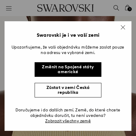
Seznam přístupových kódů
0
0 – Záhlaví
1 – Hlavní obsah
2 – Zápatí
Swarovski je i ve vaší zemi
Upozorňujeme, že vaši objednávku můžeme zaslat pouze
na adresu ve vybrané zemi.
Změnit na Spojené státy
americké
Zůstat v zemi Česká
republika
Doručujeme i do dalších zemí. Země, do které chcete
objednávku doručit, tu není uvedena?
Zobrazit všechny země