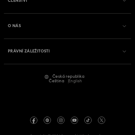
ČLENSTVÍ
Stav objednávky
Registrovat
Zůstatek na dárkové kartě
O NÁS
Swarovski Club
Zasílání
O Swarovski
Swarovski Crystal Society (SCS)
Vrácení a výměna
PRÁVNÍ ZÁLEŽITOSTI
Zaměstnání a kariéra
Stav opravy
Podmínky použití
Alumni Community
Česká republika
Kontaktujte nás
Smluvní podmínky
Čeština
English
Pro profesionály
Průvodce velikostmi
Zásady ochrany osobních údajů
Mapa stránek
Vyhledávač prodejen
Tiráž
Swarovski Created Diamonds
Informace REACH
Kristallwelten