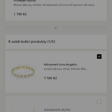
Přívěsek Idyllia
Různé výbrusy, Včelka, Vícebarevný, Povrchová úprava z 18k zlata
1 790 Kč
K sobě ladící produkty
(1/5)
Náramek Una Angelic
Kulatý výbrusx, Pavé, Střední, Bílá,
Povrchová úprava z 18k zlata
5 500 Kč
Náhrdelník Idyllia