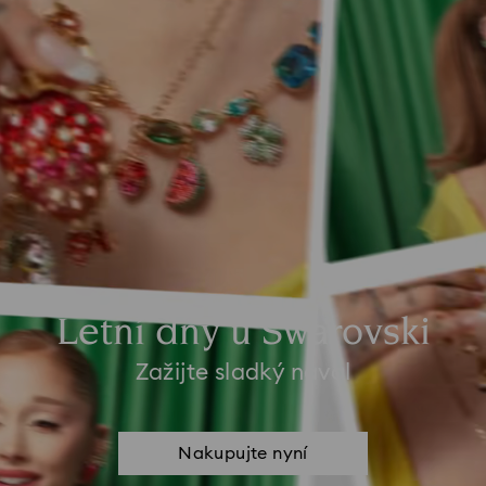
Letní dny u Swarovski
Zažijte sladký nával
Nakupujte nyní