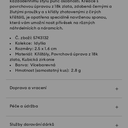
každodennímu stylu punc osobnosti. Kreace s
Standardní doprava zdarma nad: CZK 2460
povrchovou úpravou z 18k zlata, zdobená černými a
žlutými proužky a s křídly zhotovenými z čirých
křišťálů, je opatřena speciálně navrženou sponou,
Expresní doručení -
FedEx
která vám umožní nosit přívěsek na různých
náhrdelnících a náramcích.
Objednávky podané od pondělí do pátku do 14:30
Č. zboží: 5743132
SEČ budou zpracovány a odeslány tentýž pracovní
Kolekce: Idyllia
den.
Rozměry: 2.5 x 1.6 cm
Expresní dodací lhůta: 1-2 pracovní den po
Materiál: Křišťály, Povrchová úprava z 18k
zpracování a odeslání
zlata, Kubická zirkonie
Náklady na expresní přepravu: CZK 480
Barva: Vícebarevná
Hmotnost (samostatný kus): 2.8 g
Společnost Swarovski nedoručuje do P.O. boxů ani na
adresy typu APO/FPO. Zboží zůstává majetkem
společnosti Swarovski, dokud tato neobdrží konečnou
Doprava a vracení
platbu.
Díky zabalení do prémiového sáčku s logem a
barevné mašli může být vás dárek ještě
mimořádnější. K dárku můžete přiložit také osobní
Péče a údržba
U produktů Crystal Myriad, Licensed-in a Creators
vzkaz.
Lab upozorňujeme, že odeslání zásilky může trvat až
2 týdny, o čemž budete informováni e-mailem.
Upozorňujeme:
Služby darování dárků
Když zvolíte možnost "dárek", vaše zboží bude