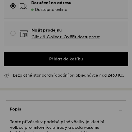
Doručení na adresu
Dostupné online
Najít prodejnu
Click & Collect: Ověřit dostupnost
Přidat do košíku
Bezplatné standardní dodání při objednávce nad 2460 Kč.
Standardní dodání - GLS
Objednávky podané od pondělí do pátku do 10:00
SEČ budou zpracovány a odeslány tentýž pracovní
Popis
den.
Standardní dodací lhůta: 2 pracovní dny po
Tento přívěsek v podobě pilné včelky je ideální
zpracování a odeslání
volbou pro milovníky přírody a dodá vašemu
Standardní náklady na dopravu: CZK 180