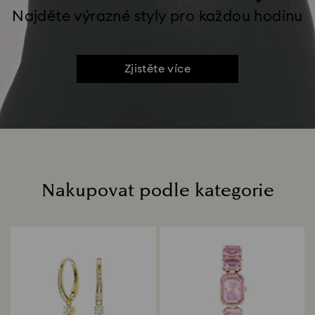
Najděte výrazné styly pro každou hodinu
Zjistěte více
Nakupovat podle kategorie
Title: