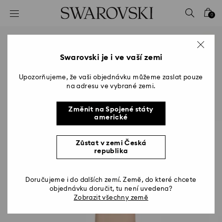
Seznam přístupových kódů
0
0 – Záhlaví
1 – Hlavní obsah
2 – Zápatí
Swarovski je i ve vaší zemi
Upozorňujeme, že vaši objednávku můžeme zaslat pouze
na adresu ve vybrané zemi.
Změnit na Spojené státy
americké
Zůstat v zemi Česká
republika
Doručujeme i do dalších zemí. Země, do které chcete
objednávku doručit, tu není uvedena?
Zobrazit všechny země