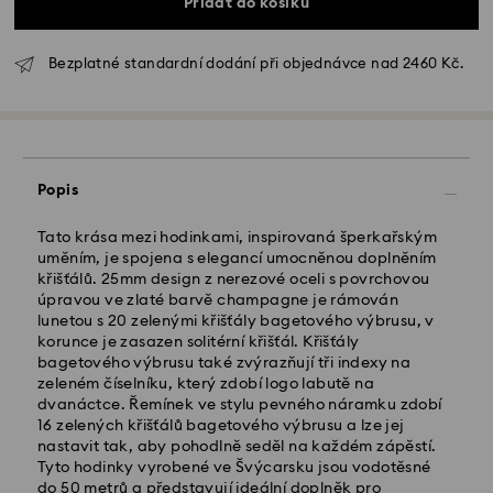
Přidat do košíku
Bezplatné standardní dodání při objednávce nad 2460 Kč.
Popis
Tato krása mezi hodinkami, inspirovaná šperkařským
uměním, je spojena s elegancí umocněnou doplněním
křišťálů. 25mm design z nerezové oceli s povrchovou
úpravou ve zlaté barvě champagne je rámován
lunetou s 20 zelenými křišťály bagetového výbrusu, v
Standardní dodání - GLS
korunce je zasazen solitérní křišťál. Křišťály
bagetového výbrusu také zvýrazňují tři indexy na
zeleném číselníku, který zdobí logo labutě na
Objednávky podané od pondělí do pátku do 10:00
dvanáctce. Řemínek ve stylu pevného náramku zdobí
SEČ budou zpracovány a odeslány tentýž pracovní
16 zelených křišťálů bagetového výbrusu a lze jej
den.
nastavit tak, aby pohodlně seděl na každém zápěstí.
Standardní dodací lhůta: 2 pracovní dny po
Tyto hodinky vyrobené ve Švýcarsku jsou vodotěsné
zpracování a odeslání
do 50 metrů a představují ideální doplněk pro