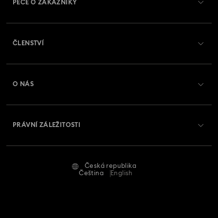
PÉČE O ZÁKAZNÍKY
Přehled zákaznických služeb
ČLENSTVÍ
Stav objednávky
Registrovat
Zůstatek na dárkové kartě
O NÁS
Swarovski Club
Zasílání
O Swarovski
Swarovski Crystal Society (SCS)
Vrácení a výměna
PRÁVNÍ ZÁLEŽITOSTI
Zaměstnání a kariéra
Stav opravy
Podmínky použití
Alumni Community
Česká republika
Kontaktujte nás
Smluvní podmínky
Čeština
English
Pro profesionály
Průvodce velikostmi
Zásady ochrany osobních údajů
Mapa stránek
Vyhledávač prodejen