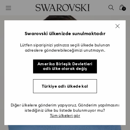
Accesskeys list
0
0 - Header
1 - Main content
2 - Footer
Swarovski ülkenizde sunulmaktadır
Lütfen siparişinizi yalnızca seçili ülkede bulunan
adreslere gönderebileceğimizi unutmayın.
Amerika Birleşik Devletleri
adlı ülke olarak değiş
Türkiye adlı ülkede kal
Diğer ülkelere gönderim yapıyoruz. Gönderim yapılmasını
istediğiniz ülke bu listede bulunmuyor mu?
Tüm ülkeleri gör