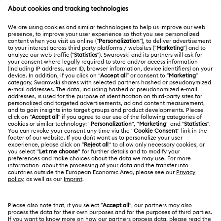
Müşteri Hizmetlerine Genel Bakış
ÜYELIK
Sipariş Takibi
Kayıt
Nakliye
HAKKIMIZDA
Swarovski Club
İade ve Değişim
Swarovski Hakkında
Bize Ulaşın
YASAL KOŞULLAR
İşler & Kariyer
Ölçü rehberi
Kullanım Koşulları
Alumni Community
Türkiye
Mağaza Bilgileri
Ön bilgilendirme koşulları
English
Türkçe
Profesyoneller İçin
Gizlilik politikası
Site Haritası
Çerez Onayı
Swarovski Created Diamonds