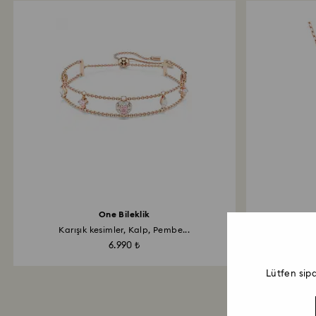
One Bileklik
Karışık kesimler, Kalp, Pembe...
Kuğu, Pe
6.990 ₺
Lütfen sip