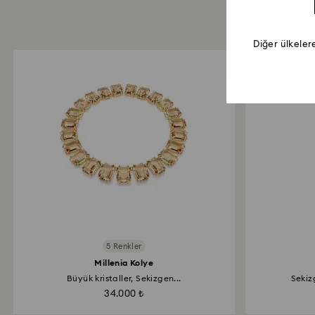
Diğer ülkeler
5 Renkler
Millenia Kolye
Büyük kristaller, Sekizgen...
Sekiz
34.000 ₺