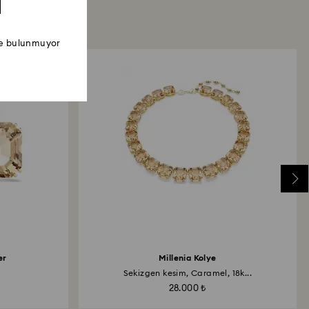
ede bulunmuyor
er
Millenia Kolye
Sekizgen kesim, Caramel, 18k...
28.000 ₺