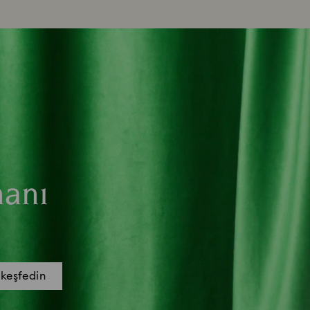
manı
 keşfedin