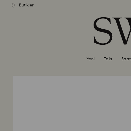
Butikler
Accesskeys list
0 - Header
1 - Main content
2 - Footer
Yeni
Takı
Saat