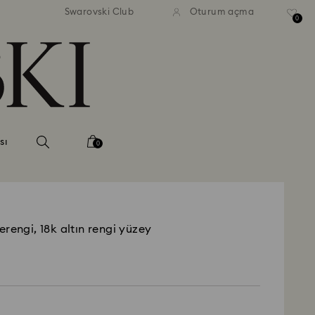
Swarovski Club
Oturum açma
0
sı
0
rengi, 18k altın rengi yüzey