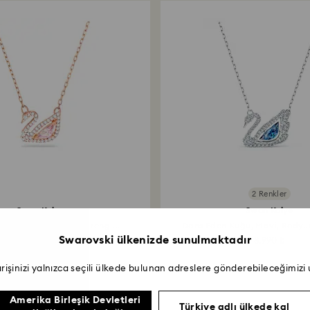
2 Renkler
Swan Kolye
Swan Kolye
mbe, 18k pembe altın rengi...
Dans Eden Kuğu, Mavi, Rody
Swarovski ülkenizde sunulmaktadır
7.590 ₺
8.990 ₺
arişinizi yalnızca seçili ülkede bulunan adreslere gönderebileceğimizi
Amerika Birleşik Devletleri
Türkiye adlı ülkede kal