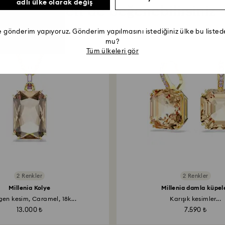
adlı ülke olarak değiş
Şu ürünleri de beğenebilirsiniz
e gönderim yapıyoruz. Gönderim yapılmasını istediğiniz ülke bu list
mu?
Tüm ülkeleri gör
2 Renkler
2 Renkler
Millenia Kolye
Millenia damla küpel
gen kesim, Caramel, 18k...
Karışık kesimler...
13.000 ₺
7.590 ₺