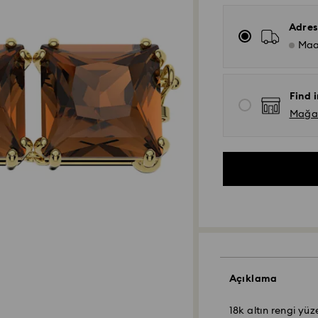
Adres
Maa
Find i
Mağaza
Açıklama
18k altın rengi yü