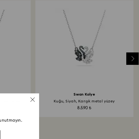
Swan Kolye
um kaplama
Kuğu, Siyah, Karışık metal yüzey
8.590 ₺
 unutmayın.