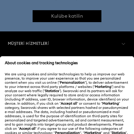
Kulübe katilin
MÜŞTERİ HİZMETLERİ
Müşteri Hizmetlerine Genel Bakış
ÜYELIK
Sipariş Takibi
Kayıt
Nakliye
HAKKIMIZDA
Swarovski Club
İade ve Değişim
Swarovski Hakkında
Bize Ulaşın
YASAL KOŞULLAR
İşler & Kariyer
Ölçü rehberi