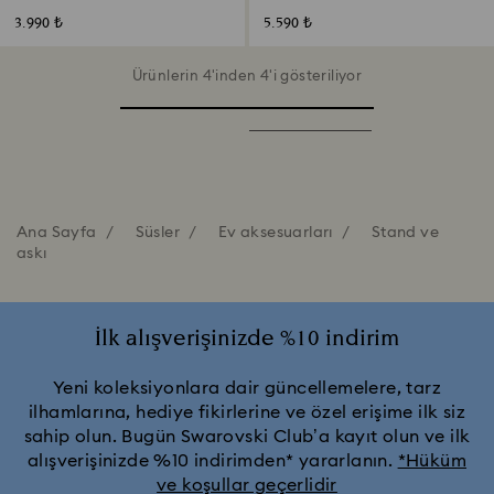
3.990 ₺
5.590 ₺
Ürünlerin 4'inden 4'i gösteriliyor
Ana Sayfa
Süsler
Ev aksesuarları
Stand ve
askı
İlk alışverişinizde %10 indirim
Yeni koleksiyonlara dair güncellemelere, tarz
ilhamlarına, hediye fikirlerine ve özel erişime ilk siz
sahip olun. Bugün Swarovski Club’a kayıt olun ve ilk
alışverişinizde %10 indirimden* yararlanın.
*Hüküm
ve koşullar geçerlidir