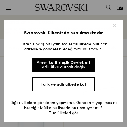
Accesskeys list
0
0 - Header
Standlar ve Tutucu
1 - Main content
Cesur, eğlenceli ve her odaya büyüleyici bir hava katan en yeni standlar ve...
2 - Footer
Swarovski ülkenizde sunulmaktadır
Devamını Oku
3 - Filter
Lütfen siparişinizi yalnızca seçili ülkede bulunan
4 Sonuçlar
Filtre
Sırala
Filtre
adreslere gönderebileceğimizi unutmayın.
Sırala
4 - Search results
Amerika Birleşik Devletleri
adlı ülke olarak değiş
Türkiye adlı ülkede kal
Diğer ülkelere gönderim yapıyoruz. Gönderim yapılmasını
istediğiniz ülke bu listede bulunmuyor mu?
Tüm ülkeleri gör