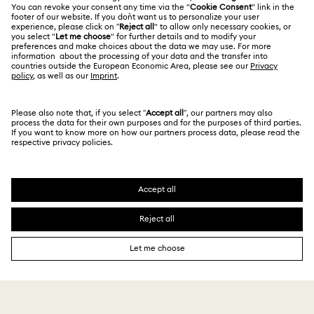
Kullanım Koşulları
Alumni Community
Türkiye
Mağaza Bilgileri
Ön bilgilendirme koşulları
English
Türkçe
Profesyoneller İçin
Gizlilik politikası
Site Haritası
Çerez Onayı
Swarovski Created Diamonds
Hizmet sağlayıcı
Kristallwelten
Telif Hakkı © 2026 Swarovski. Tüm hakları saklıdır.
REACH hakkında bilgi
SWAROVSKI ve KUĞU (SWAN) logosu, Swarovski
Code of Conduct & Policies
AG'nin tescilli ticari markasıdır.
Veri Koruma Onay Beyanı
MESAFELİ SATIŞ SÖZLEŞMESİ