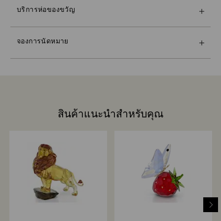
โปรดทราบว่า:
และสัมผัสกับ savoir-faire ที่โดดเด่นของเรา ดูว่าคอลเลก
พื้นที่นอกเขตเมือง: 2-3 วันทำการหลังจากดำเนินการและ
บริการห่อของขวัญ
หลังจากที่เลือกตัวเลือกของขวัญแล้ว สินค้าทุกรายการของ
ชันที่เฉิดฉายของเราจะทำให้คุณเปล่งประกายได้อย่างไร,
จัดส่ง
คุณจะถูกห่อในถุงของขวัญใบเดียวกัน หากคุณต้องการเพิ่ม
ค้นพบผลิตภัณฑ์ที่ปรับแต่งตามความต้องการของคุณใน
สินค้าจะยังคงเป็นทรัพย์สินของ Swarovski จนกว่าจะได้รับ
โน้ตส่วนตัว เราจะเพิ่มการ์ดหนึ่งใบต่อคำสั่งซื้อ
การแสดงออกตัวตนส่วนบุคคล หรือค้นหาของขวัญที่
ชำระเงินเต็มจำนวน
จองการนัดหมาย
สมบูรณ์แบบด้วยความช่วยเหลือจากผู้เชี่ยวชาญด้าน
หากสั่งซื้อภายในวันที่กำหนดสำหรับการจัดส่ง สินค้าจะถูก
ความยั่งยืน:
คริสตัลของเรา
จัดส่งตรงเวลาโดยปกติ อย่างไรก็ตาม การจัดส่งอาจล่าช้า
วัสดุห่อของขวัญของเราได้รับการคัดเลือกโดยคำนึงถึงโลก
จำกัดการนัดหมายและมีให้บริการในร้านค้าบางแห่ง
เนื่องจากเหตุการณ์ที่ไม่คาดคิดจากพันธมิตรด้านการจัดส่ง
ที่สวยงาม
ของเรา ซึ่งในกรณีนี้ Swarovski จะไม่รับผิดชอบใด ๆ
จองการนัดหมาย
เราไม่จัดส่งสินค้าในวันหยุดนักขัตฤกษ์ ดังนั้นการจัดส่งอาจ
ใช้เวลานานกว่าปกติในช่วงเวลาดังกล่าว
สินค้าแนะนำสำหรับคุณ