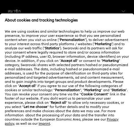
ภาพรวมการบริการลูกค้า
คอลเลกชัน Harmonia
คอลเลกชัน Holiday Cheers
สมาชิก
สถานะคำสั่งซื้อ
คอลเลกชัน Holiday Magic
คอลเลกชัน Hyperbola
ลงทะเบียน
ยอดคงเหลือของบัตรของขวัญ
คอลเลกชัน Idyllia
คอลเลกชัน Idyllia Lilia
เกี่ยวกับเรา
Swarovski Club
การส่งสินค้า
เกี่ยวกับ Swarovski
คอลเลกชัน Imber
คอลเลกชัน Lucent
คอลเลกชัน Luna
Swarovski Crystal Society (SCS)
การส่งคืนและการเปลี่ยน
กฎหมาย
งานและอาชีพ
คอลเลกชัน Matrix
คอลเลกชัน Matrix Tennis
สถานะการซ่อม
ข้อกำหนดการใช้งาน
Alumni Community
คอลเลกชัน Matrix Vittore
คอลเลกชัน Mesmera
ประเทศไทย
ติดต่อเรา
ข้อกำหนดและเงื่อนไข
English
ไทย
สำหรับมืออาชีพ
คอลเลกชัน Millenia
คอลเลกชัน Numina
คู่มือขนาด
นโยบายด้านความเป็นส่วนตัว
ไซต์แมป
คอลเลกชัน Orbita
คอลเลกชัน Signum
ค้นหาร้านค้า
ความยินยอมในการใช้คุกกี้
Swarovski Created Diamonds
คอลเลกชัน Stilla
คอลเลกชัน Swan
คอลเลกชัน Una
จองการนัดหมาย