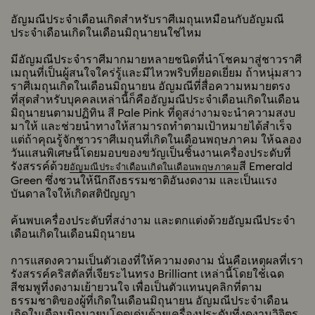
อัญมณีประจำเดือนเกิดสำหรับราศีเมถุนเหมือนกับอัญมณี
ประจำเดือนเกิดในเดือนมิถุนายนใช่ไหม
มีอัญมณีประจำราศีมากมายหลายชนิดที่นำโชคมาสู่ชาวราศี
เมถุนที่เป็นผู้สนใจใคร่รู้และมีไหวพริบที่ยอดเยี่ยม ถ้าหนุ่มสาว
ราศีเมถุนเกิดในเดือนมิถุนายน อัญมณีที่สื่อความหมายตรง
ที่สุดสำหรับบุคคลเหล่านี้ก็คืออัญมณีประจำเดือนเกิดในเดือน
มิถุนายนตามปฏิทิน สี Pale Pink ที่ดูสง่างามจะนำความสงบ
มาให้ และช่วยนำทางให้สามารถทำตามเป้าหมายได้สำเร็จ
แต่ถ้าคุณรู้จักชาวราศีเมถุนที่เกิดในเดือนพฤษภาคม ให้ฉลอง
วันแสนพิเศษนี้โดยมอบของขวัญเป็นชิ้นงานเครื่องประดับที่
รังสรรค์ด้วย
สี Emerald
อัญมณีประจำเดือนเกิดในเดือนพฤษภาคม
Green ซึ่งชวนให้นึกถึงธรรมชาติอันงดงาม และเป็นแรง
บันดาลใจให้เกิดสติปัญญา
ค้นพบเครื่องประดับที่สง่างาม และตกแต่งด้วยอัญมณีประจำ
เดือนเกิดในเดือนมิถุนายน
การแสดงความเป็นตัวเองที่ให้ความงดงาม นั่นคือเหตุผลที่เรา
รังสรรค์คริสตัลที่เจียระไนทรง Brilliant เหล่านี้โดยใช้เฉด
สีชมพูที่งดงามเย้ายวนใจ เพื่อเป็นตัวแทนบุคลิกที่ตาม
ธรรมชาติของผู้ที่เกิดในเดือนมิถุนายน อัญมณีประจำเดือน
เกิดในเดือนมิถุนายนโดดเด่นด้วยเครื่องประดับที่งดงามวิจิตร