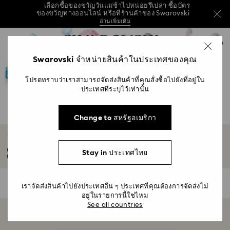
เลือกซื้อของขวัญวันแม่ช้าไปหน่อยรึเปล่า ซื้อบัตร
ของขวัญทางออนไลน์ หรือที่ร้านค้าของ Swarovski
อ่านเพิ่มเติม
วันแม่ปีนี้ รับฟรี! กระเป๋าสะพายไหล่สีฟ้าที่ใช้งานได้
รายการกุญแจการเข้าถึง
หลากหลาย เมื่อมียอดซื้อครบ 7,800 บาทขึ้นไป*
0
ช้อปบัตรของขวัญ
ร้านค้า
ซื้อเลย
0 - หัวข้อ
Swarovski จำหน่ายสินค้าในประเทศของคุณ
เลือกซื้อของขวัญวันแม่ช้าไปหน่อยรึเปล่า ซื้อบัตร
ของขวัญทางออนไลน์ หรือที่ร้านค้าของ Swarovski
1 - เนื้อหาหลัก
อ่านเพิ่มเติม
โปรดทราบว่าเราสามารถจัดส่งสินค้าที่คุณสั่งซื้อไปยังที่อยู่ใน
2 - ส่วนท้าย
ประเทศที่ระบุไว้เท่านั้น
3 - ตัวกรอง
Change to สหรัฐอเมริกา
4 - ผลลัพธ์จากการค้นหา
อัญมณีประจำเดือนเกิดในเดือนมิถุนายน
ตามความเชื่อแบบดั้งเดิม อัญมณีประจำเดือนเกิดในเดือนมิถุนายนช่วยเสริมความ
Stay in ประเทศไทย
แข็งแกร่งและความมั่นใจภายในให้กับผู้สวมใส่...
อ่านเพิ่มเติม
0 ผลลัพธ์
ตัวกรอง
ตัว
เราจัดส่งสินค้าไปยังประเทศอื่น ๆ ประเทศที่คุณต้องการจัดส่งไม่
กรอง
อยู่ในรายการนี้ใช่ไหม
See all countries
กำลังแสดงผลิตภัณฑ์ 0 จาก 0 รายการ