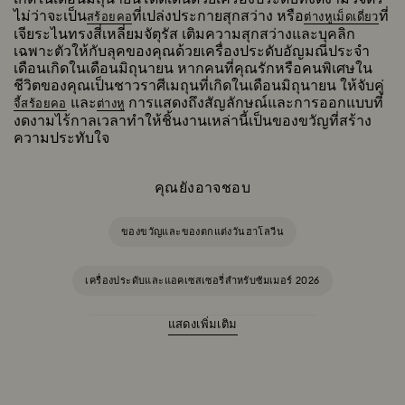
ไม่ว่าจะเป็น
ที่เปล่งประกายสุกสว่าง หรือ
ที่
สร้อยคอ
ต่างหูเม็ดเดี่ยว
เจียระไนทรงสี่เหลี่ยมจัตุรัส เติมความสุกสว่างและบุคลิก
เฉพาะตัวให้กับลุคของคุณด้วยเครื่องประดับอัญมณีประจำ
เดือนเกิดในเดือนมิถุนายน หากคนที่คุณรักหรือคนพิเศษใน
ชีวิตของคุณเป็นชาวราศีเมถุนที่เกิดในเดือนมิถุนายน ให้จับคู่
และ
การแสดงถึงสัญลักษณ์และการออกแบบที่
จี้สร้อยคอ
ต่างหู
งดงามไร้กาลเวลาทำให้ชิ้นงานเหล่านี้เป็นของขวัญที่สร้าง
ความประทับใจ
คุณยังอาจชอบ
ของขวัญและของตกแต่งวันฮาโลวีน
เครื่องประดับและแอคเซสเซอรี่สำหรับซัมเมอร์ 2026
แสดงเพิ่มเติม
Ariana Grande x Swarovski คอลเลกชันแคปซูล
Disney Classics คอลเลกชัน