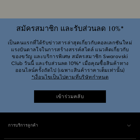
Mickey Mouse คอลเลกชันชิ้นงานตั้งโชว์และเครื่องประดับ
Minnie Mouse คอลเลกชันชิ้นงานตั้งโชว์และเครื่องประดับ
สมัครสมาชิก และรับส่วนลด 10%*
Sublima Collection
Swarovski Classica
เป็นคนแรกที่ได้รับข่าวสารล่าสุดเกี่ยวกับคอลเลกชันใหม่
แรงบันดาลใจในการสร้างสรรค์สไตล์ แนวคิดเกี่ยวกับ
ของขวัญ และบริการพิเศษ สมัครสมาชิก Swarovski
Symbolica Collection
Una Angelic Collection
Club วันนี้ และรับส่วนลด 10%* เมื่อคุณซื้อสินค้าทาง
ออนไลน์ครั้งถัดไป (เฉพาะสินค้าราคาเต็มเท่านั้น)
ของขวัญครบรอบแต่งงาน 20 ปี
คอลเลกชัน Chroma
*เงื่อนไขเป็นไปตามที่บริษัทกำหนด
คอลเลกชัน Constella
คอลเลกชัน Curiosa
เข้าร่วมคลับ
คอลเลกชัน Dextera
คอลเลกชัน Dulcis
การบริการลูกค้า
คอลเลกชัน Florere
คอลเลกชัน Gema