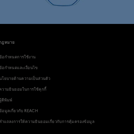
แมวเชสเชียร์ แอคเซสเซอรี่และชิ้นงานตั้งโชว์
ของขวัญขายดี
ของขวัญครบรอบ 4 ปี
กฎหมาย
งขวัญสำหรับเจ้าสาว
ของขวัญสำหรับคู่รัก
ข้อกำหนดการใช้งาน
าลพิเศษ
ของขวัญสุดหรูและของขวัญล้ำค่า
ข้อกำหนดและเงื่อนไข
ชิ้นงานตั้งโชว์รูปนกแก้ว
นโยบายด้านความเป็นส่วนตัว
ความยินยอมในการใช้คุกกี้
องประดับ ฟิกเกอร์ และชาร์มรูปหัวใจ
ผู้ตีพิมพ์
ียของขวัญวันแม่
ข้อมูลเกี่ยวกับ REACH
คำแถลงการให้ความยินยอมเกี่ยวกับการคุ้มครองข้อมูล