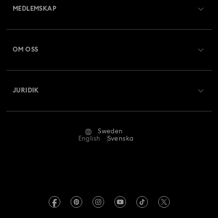
MEDLEMSKAP
Beställningsstatus
Registrera dig
Presentkortssaldo
OM OSS
Swarovski Club
Frakt
Om Swarovski
Swarovski Crystal Society (SCS)
Returer och byten
JURIDIK
Jobb och karriär
Reparationsstatus
Användarvillkor
Alumn-community
Sweden
Kontakta oss
Villkor
English
Svenska
För yrkesverksamma
Storleksguide
Integritetspolicy
Webbplatskarta
Hitta butik
Tryck
Swarovski Created Diamonds
REACH-information
Kristallwelten