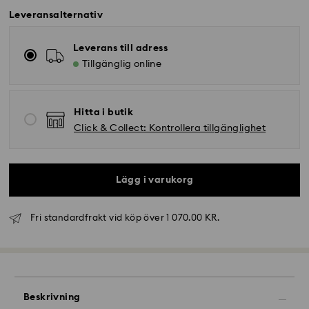
Leveransalternativ
Leverans till adress
Tillgänglig online
Hitta i butik
Click & Collect: Kontrollera tillgänglighet
Lägg i varukorg
Fri standardfrakt vid köp över 1 070.00 KR.
Standardleverans – GLS (slutleverans med DB
Schenker)
Beställningar lagda måndag till fredag före klockan
Beskrivning
10:00 CET behandlas och skickas samma arbetsdag.