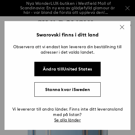
Nya WonderLUX-butiken i Westfield Mall of
Scandinavia: En ny era av glädjefylld glamour är
här - var bland de första att uppleva den!...
Nya WonderLUX-butiken i Westfield Mall of
Lista över åtkomsttangenter
Scandinavia: En ny era av glädjefylld glamour är
0
här - var bland de första att uppleva den!...
0 - Sidhuvud
Swarovski finns i ditt land
Nya WonderLUX-butiken i Westfield Mall of
Scandinavia: En ny era av glädjefylld glamour är
1 - Huvudinnehåll
här - var bland de första att uppleva den!...
Observera att vi endast kan leverera din beställning till
2 - Sidfot
adresser i det valda landet.
Ändra tillUnited States
Stanna kvar iSweden
Vi levererar till andra länder. Finns inte ditt leveransland
med på listan?
Se alla länder