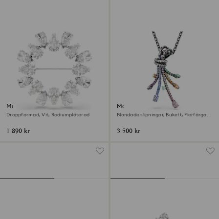
Matrix Brosch
Matrix Hänge och brosch
Droppformad, Vit, Rodiumpläterad
Blandade slipningar, Bukett, Flerfärgad,
Ruteniumpläterad
1 890 kr
3 500 kr