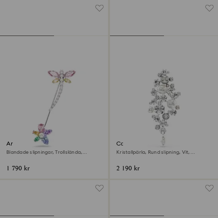
Ariana Grande x Swarovski
Constella Brosch
Brosch
Blandade slipningar, Trollslända,
Kristallpärla, Rund slipning, Vit,
Flerfärgad, Rodiumpläterad
Rodiumpläterad
1 790 kr
2 190 kr