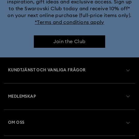
inspiration, gift ideas and exclusive access. Sign up
to the Swarovski Club today and receive 10% off*
on your next online purchase (full-price items only).
*Terms and conditions apply
Join the Club
KUNDTJÄNST OCH VANLIGA FRÅGOR
Kundtjänst översikt
MEDLEMSKAP
Beställningsstatus
Registrera dig
Presentkortssaldo
OM OSS
Swarovski Club
Frakt
Om Swarovski