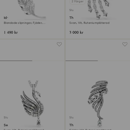
2 Färger
Slutsåld
Idyllia Brosch
The Vienna Collection Brosch
Blandade slipningar, Fjäder,
Svan, Vit, Ruteniumpläterad
Rodiumpläterad
1 490 kr
3 000 kr
Slutsåld
Slutsåld
Swan Hänge och brosch
The Vienna Collection Brosch