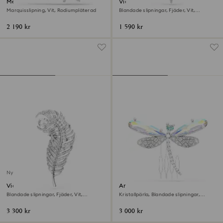
Mesmera Brosch
Vienna Brosch
Marquisslipning, Vit, Rodiumpläterad
Blandade slipningar, Fjäder, Vit,
Rodiumpläterad
2 190 kr
1 590 kr
Ny
Vienna Brosch
Ariana Grande x Swarovski
Brosch och håraccessoar
Blandade slipningar, Fjäder, Vit,
Kristallpärla, Blandade slipningar,
Rodiumpläterad
Trollslända, Vit, Rodiumpläterad
3 300 kr
3 000 kr