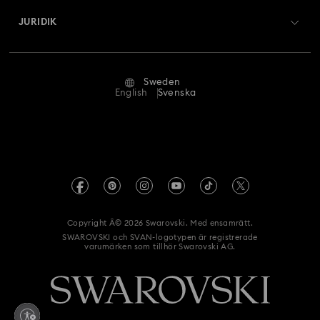
Swarovski Crystal Society (SCS)
Returer och byten
JURIDIK
Jobb och karriär
Reparationsstatus
Användarvillkor
Alumn-community
Sweden
Kontakta oss
Villkor
English
Svenska
För yrkesverksamma
Storleksguide
Integritetspolicy
Webbplatskarta
Hitta butik
Tryck
Swarovski Created Diamonds
REACH-information
Kristallwelten
Copyright Â© 2026 Swarovski. Med ensamrätt.
Samtyckesmeddelande gällande dataskydd
SWAROVSKI och SVAN-logotypen är registrerade
Uppförandekod
varumärken som tillhör Swarovski AG.
Ångra avtalet här