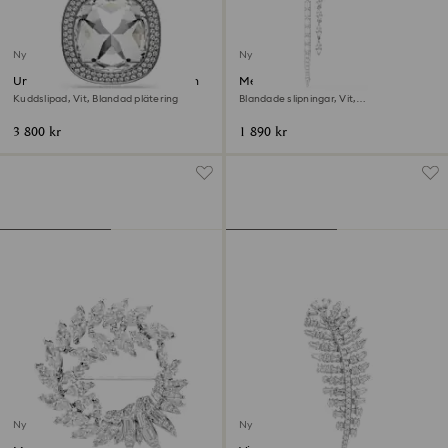
Ny
Ny
Una Angelic Hänge och brosch
Mesmera Brosch
Kuddslipad, Vit, Blandad plätering
Blandade slipningar, Vit,
Rodiumpläterad
3 800 kr
1 890 kr
Ny
Ny