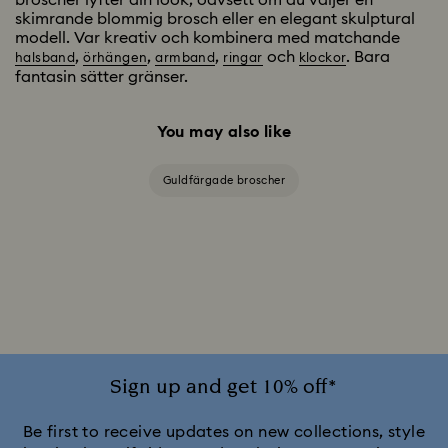
broscher lyfter din look, oavsett om du väljer en
skimrande blommig brosch eller en elegant skulptural
modell. Var kreativ och kombinera med matchande
,
,
,
och
. Bara
halsband
örhängen
armband
ringar
klockor
fantasin sätter gränser.
You may also like
Guldfärgade broscher
Sign up and get 10% off*
Be first to receive updates on new collections, style