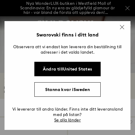
Nya WonderLUX-butiken i Westfield Mall of
Scandinavia: En ny era av glädjefylld glamour är
här - var bland de första att uppleva den!...
Nya WonderLUX-butiken i Westfield Mall of
Lista över åtkomsttangenter
Scandinavia: En ny era av glädjefylld glamour är
0
här - var bland de första att uppleva den!...
0 - Sidhuvud
Swarovski finns i ditt land
Nya WonderLUX-butiken i Westfield Mall of
Scandinavia: En ny era av glädjefylld glamour är
1 - Huvudinnehåll
här - var bland de första att uppleva den!...
Observera att vi endast kan leverera din beställning till
2 - Sidfot
adresser i det valda landet.
3 - Filter
Ändra tillUnited States
4 - Sökresultat
Broscher med kristaller
Pryd dig med våra exklusiva kristallbroscher. Designen är lika elegant som
Stanna kvar iSweden
iögonfallande...
Läs mer
21 Resultat
Filter
Sortera efter
Filter
Vi levererar till andra länder. Finns inte ditt leveransland
Sortera
efter
med på listan?
Se alla länder