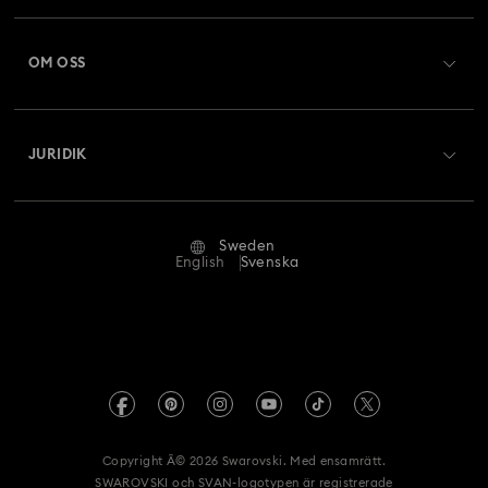
Registrera dig
Presentkortssaldo
OM OSS
Swarovski Club
Frakt
Om Swarovski
Swarovski Crystal Society (SCS)
Returer och byten
JURIDIK
Jobb och karriär
Reparationsstatus
Användarvillkor
Alumn-community
Sweden
Kontakta oss
Villkor
English
Svenska
För yrkesverksamma
Storleksguide
Integritetspolicy
Webbplatskarta
Hitta butik
Tryck
Swarovski Created Diamonds
REACH-information
Kristallwelten
Copyright Â© 2026 Swarovski. Med ensamrätt.
Samtyckesmeddelande gällande dataskydd
SWAROVSKI och SVAN-logotypen är registrerade