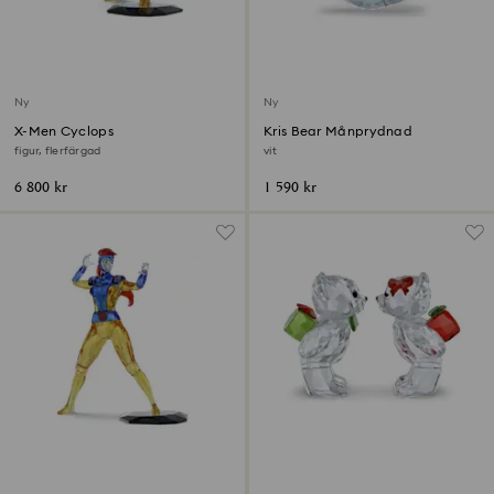
Ny
Ny
X-Men Cyclops
Kris Bear Månprydnad
figur, flerfärgad
vit
6 800 kr
1 590 kr