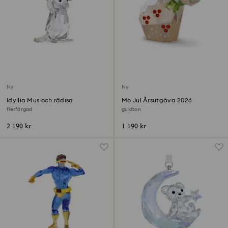
Ny
Ny
Idyllia Mus och rädisa
Mo Jul Årsutgåva 2026
flerfärgad
guldton
2 190 kr
1 190 kr