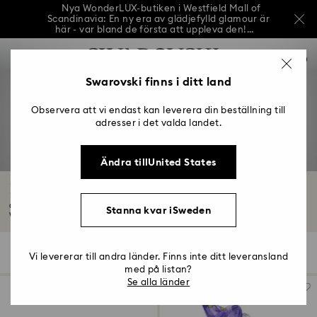
Nya WonderLUX-butiken i Westfield Mall of
Scandinavia: En ny era av glädjefylld glamour är
här - var bland de första att uppleva den!...
Nya WonderLUX-butiken i Westfield Mall of
Lista över åtkomsttangenter
Scandinavia: En ny era av glädjefylld glamour är
0
här - var bland de första att uppleva den!...
0 - Sidhuvud
Swarovski finns i ditt land
Nya WonderLUX-butiken i Westfield Mall of
Scandinavia: En ny era av glädjefylld glamour är
1 - Huvudinnehåll
här - var bland de första att uppleva den!...
Observera att vi endast kan leverera din beställning till
2 - Sidfot
adresser i det valda landet.
3 - Filter
Ändra tillUnited States
4 - Sökresultat
Figurer och karaktärer
Ge liv åt dina favoritkaraktärer med våra samlarfigurer. Från Disney- och
Stanna kvar iSweden
Warner...
Läs mer
147 Resultat
Filter
Sortera efter
Filter
Vi levererar till andra länder. Finns inte ditt leveransland
Sortera
efter
med på listan?
Se alla länder