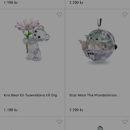
1 590 kr
2 290 kr
Kris Bear En Tusensköna till Dig
Star Wars The Mandalorian
Grogu-prydnad
1 190 kr
2 290 kr