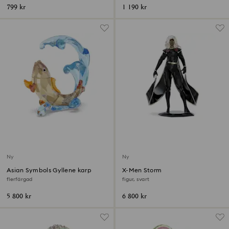
799 kr
1 190 kr
Ny
Ny
Asian Symbols Gyllene karp
X-Men Storm
flerfärgad
figur, svart
5 800 kr
6 800 kr