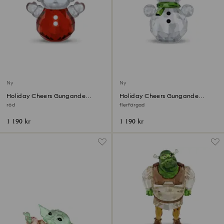
Ny
Ny
Holiday Cheers Gungande
Holiday Cheers Gungande
tomte
snögubbe
röd
flerfärgad
1 190 kr
1 190 kr