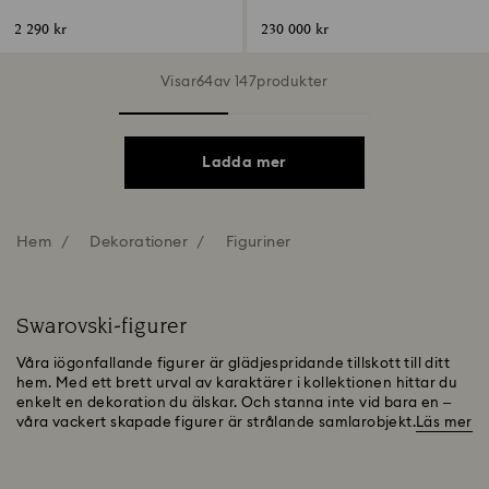
2 290 kr
230 000 kr
Visar64av 147produkter
Ladda mer
Hem
Dekorationer
Figuriner
Swarovski-figurer
Våra iögonfallande figurer är glädjespridande tillskott till ditt
hem. Med ett brett urval av karaktärer i kollektionen hittar du
enkelt en dekoration du älskar. Och stanna inte vid bara en –
våra vackert skapade figurer är strålande samlarobjekt.
Läs mer