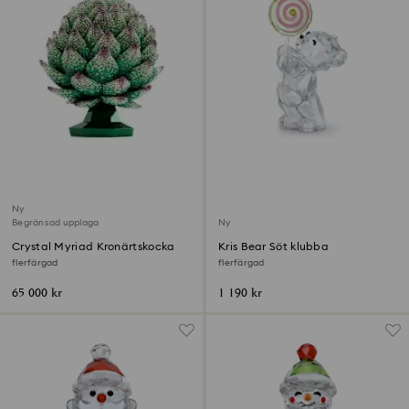
Ny
Begränsad upplaga
Ny
Crystal Myriad Kronärtskocka
Kris Bear Söt klubba
flerfärgad
flerfärgad
65 000 kr
1 190 kr