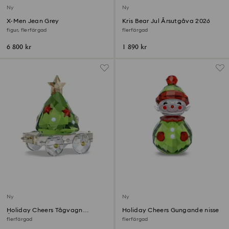
Ny
Ny
X-Men Jean Grey
Kris Bear Jul Årsutgåva 2026
figur, flerfärgad
flerfärgad
6 800 kr
1 890 kr
Ny
Ny
Holiday Cheers Tågvagn
Holiday Cheers Gungande nisse
Årsutgåva 2026
flerfärgad
flerfärgad