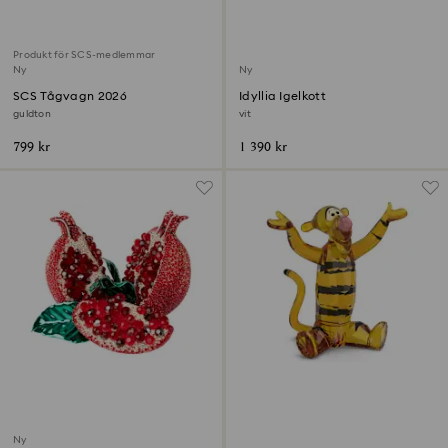
Produkt för SCS-medlemmar
Ny
Ny
SCS Tågvagn 2026
Idyllia Igelkott
guldton
vit
799 kr
1 390 kr
Ny