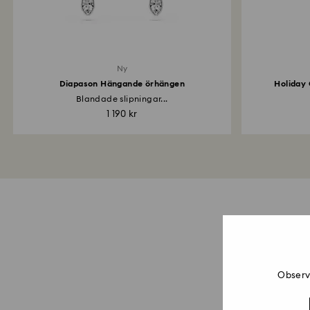
Ny
Diapason Hängande örhängen
Holiday
Blandade slipningar...
1 190 kr
Observe