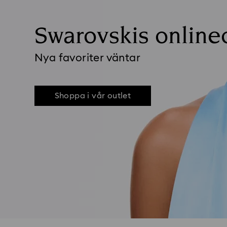
Swarovskis online
Nya favoriter väntar
Shoppa i vår outlet