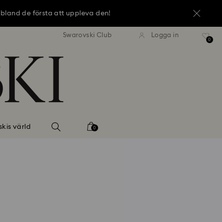
 bland de första att uppleva den!
i frakt över 1 070 kronor
Fri frakt över 1 070 kro
Swarovski Club
Logga in
 bland de första att uppleva den!
0
 bland de första att uppleva den!
kis värld
0