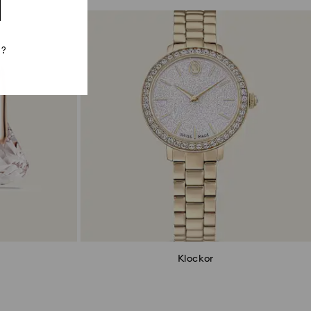
n?
Klockor