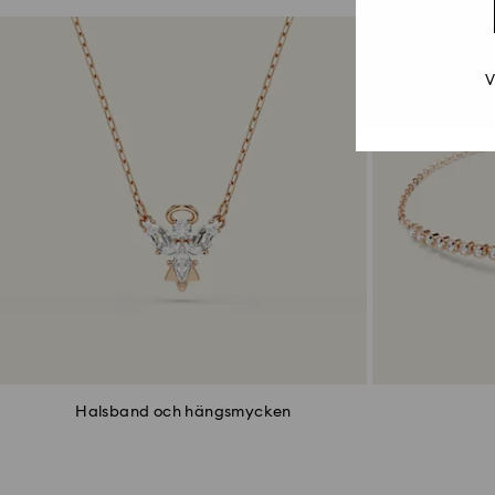
V
Halsband och hängsmycken