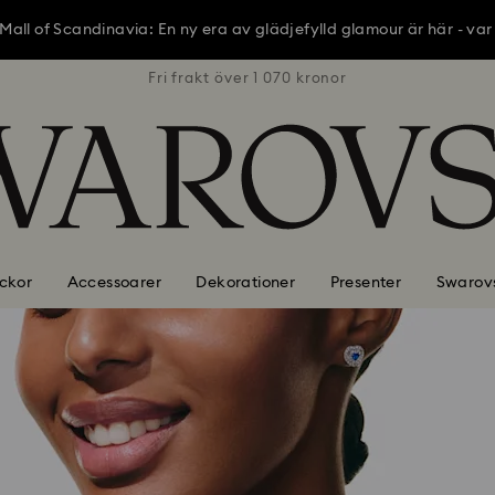
all of Scandinavia: En ny era av glädjefylld glamour är här - var
nor
Fri frakt över 1 070 kronor
Fr
all of Scandinavia: En ny era av glädjefylld glamour är här - var
all of Scandinavia: En ny era av glädjefylld glamour är här - var
ckor
Accessoarer
Dekorationer
Presenter
Swarovs