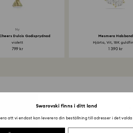
Ny
 Cheers Dulcis Godisprydnad
Mesmera Halsband
violett
Hjärta, Vit, 18K guldfi
799 kr
1 390 kr
Handla efter kategori
Swarovski finns i ditt land
ra att vi endast kan leverera din beställning till adresser i det valda
Titel: