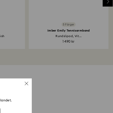
5 Färger
Imber Emily Tennisarmband
nish
Rundslipad, Vit...
1 490 kr
 landet.