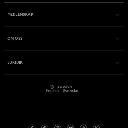
Kundtjänst översikt
MEDLEMSKAP
Beställningsstatus
Registrera dig
Presentkortssaldo
OM OSS
Swarovski Club
Frakt
Om Swarovski
Swarovski Crystal Society (SCS)
Returer och byten
JURIDIK
Jobb och karriär
Reparationsstatus
Användarvillkor
Alumn-community
Sweden
Kontakta oss
Villkor
English
Svenska
För yrkesverksamma
Storleksguide
Integritetspolicy
Webbplatskarta
Hitta butik
Tryck
Swarovski Created Diamonds