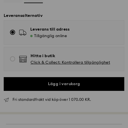
Leveransalternativ
Leverans till adress
Tillgänglig online
Hitta i butik
Click & Collect: Kontrollera tillgänglighet
Lägg i varukorg
Fri standardfrakt vid köp över 1 070.00 KR.
Standardleverans – GLS (slutleverans med DB
Schenker)