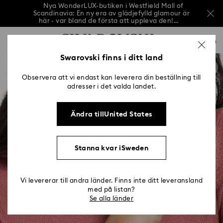
Nya WonderLUX-butiken i Westfield Mall of
Scandinavia: En ny era av glädjefylld glamour är
här - var bland de första att uppleva den!...
Nya WonderLUX-butiken i Westfield Mall of
Lista över åtkomsttangenter
Scandinavia: En ny era av glädjefylld glamour är
0
här - var bland de första att uppleva den!...
0 - Sidhuvud
Swarovski finns i ditt land
Nya WonderLUX-butiken i Westfield Mall of
Scandinavia: En ny era av glädjefylld glamour är
1 - Huvudinnehåll
här - var bland de första att uppleva den!...
Observera att vi endast kan leverera din beställning till
2 - Sidfot
adresser i det valda landet.
Ändra tillUnited States
Stanna kvar iSweden
Vi levererar till andra länder. Finns inte ditt leveransland
med på listan?
Se alla länder