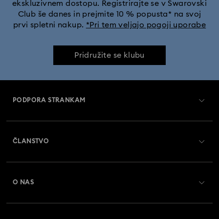
ekskluzivnem dostopu. Registrirajte se v Swarovski
Club še danes in prejmite 10 % popusta* na svoj
prvi spletni nakup.
*Pri tem veljajo pogoji uporabe
Pridružite se klubu
PODPORA STRANKAM
Pregled službe za pomoč strankam
ČLANSTVO
Status naročila
Register
Darilna kartica - Stanje
O NAS
Swarovski Crystal Society (SCS)
Dostava
O družbi Swarovski