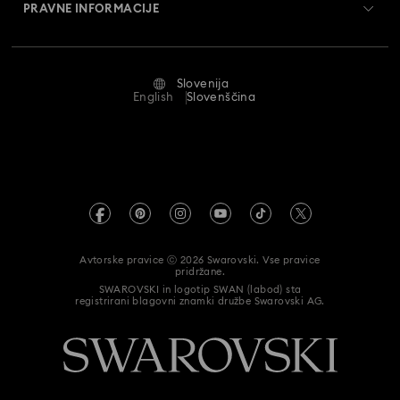
Vračila in zamenjava
PRAVNE INFORMACIJE
Zaposlitev in kariera
Stanje popravila
Pogoji uporabe
Alumni Community
Slovenija
Stik z nami
Pogoji
English
Slovenščina
Za profesionalce
Vodnik po velikostih
Pravilnik o zasebnosti
Kazalo spletnega mesta
Iskalnik trgovine
Odtis
Umetni diamanti Swarovski
Informacije REACH
Kristallwelten
Avtorske pravice ⓒ 2026 Swarovski. Vse pravice
Izjava o dostopnosti
pridržane.
Code of Conduct & Policies
SWAROVSKI in logotip SWAN (labod) sta
registrirani blagovni znamki družbe Swarovski AG.
Data Protection Consent Statement
Kliknite tukaj za odstop od pogodbe