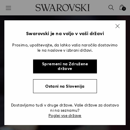
Seznam tipk za dostop
0
0 - Glava
1 - Glavna vsebina
2 - Noga
Swarovski je na voljo v vaši državi
Prosimo, upoštevajte, da lahko vaša naročila dostavimo
le na naslove v izbrani državi.
Spremeni na Združene
države
Ostani na Slovenija
Dostavljamo tudi v druge države. Vaše države za dostavo
ni na seznamu?
Poglej vse države