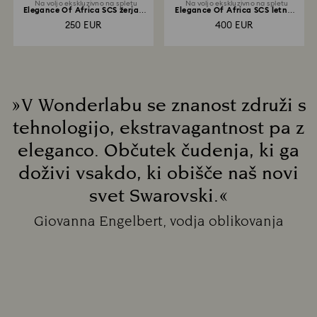
Na voljo ekskluzivno na spletu
Na voljo ekskluzivno na spletu
Elegance Of Africa SCS žerjav
Elegance Of Africa SCS letna
Neema
izdaja 2021 zebra...
250 EUR
400 EUR
»V Wonderlabu se znanost združi s
tehnologijo, ekstravagantnost pa z
eleganco. Občutek čudenja, ki ga
doživi vsakdo, ki obišče naš novi
svet Swarovski.«
Title:
Giovanna Engelbert, vodja oblikovanja
Subtitle: