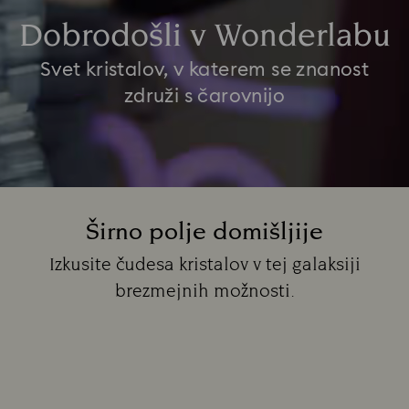
Dobrodošli v Wonderlabu
Svet kristalov, v katerem se znanost
združi s čarovnijo
Širno polje domišljije
Title:
Izkusite čudesa kristalov v tej galaksiji
brezmejnih možnosti.
Subtitle: