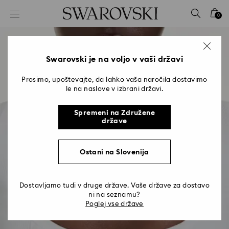
Seznam tipk za dostop
0
0 - Glava
1 - Glavna vsebina
2 - Noga
Swarovski je na voljo v vaši državi
Prosimo, upoštevajte, da lahko vaša naročila dostavimo
le na naslove v izbrani državi.
Spremeni na Združene
države
Ostani na Slovenija
Dostavljamo tudi v druge države. Vaše države za dostavo
ni na seznamu?
Poglej vse države