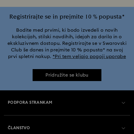
Registrirajte se in prejmite 10 % popusta*
Bodite med prvimi, ki bodo izvedeli o novih
kolekcijah, stilski navdihih, idejah za darila in o
ekskluzivnem dostopu. Registrirajte se v Swarovski
Club še danes in prejmite 10 % popusta* na svoj
prvi spletni nakup.
*Pri tem veljajo pogoji uporabe
Pridružite se klubu
PODPORA STRANKAM
Pregled službe za pomoč strankam
ČLANSTVO
Status naročila