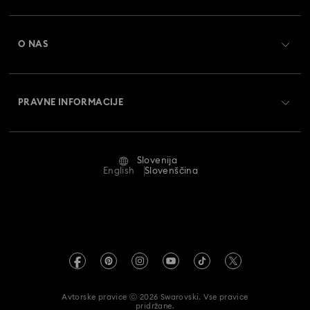
Register
Darilna kartica - Stanje
O NAS
Swarovski Crystal Society (SCS)
Dostava
O družbi Swarovski
Vračila in zamenjava
PRAVNE INFORMACIJE
Zaposlitev in kariera
Stanje popravila
Pogoji uporabe
Alumni Community
Slovenija
Stik z nami
Pogoji
English
Slovenščina
Za profesionalce
Vodnik po velikostih
Pravilnik o zasebnosti
Kazalo spletnega mesta
Iskalnik trgovine
Odtis
Umetni diamanti Swarovski
Informacije REACH
Kristallwelten
Avtorske pravice ⓒ 2026 Swarovski. Vse pravice
Izjava o dostopnosti
pridržane.