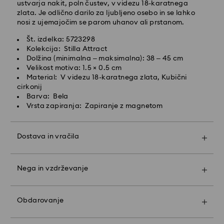
ustvarja nakit, poln čustev, v videzu 18-karatnega
zlata. Je odlično darilo za ljubljeno osebo in se lahko
Hitra dostava -
FedEx
nosi z ujemajočim se parom uhanov ali prstanom.
Št. izdelka: 5723298
Naročila, ki jih oddate od ponedeljka do petka do
Kolekcija: Stilla Attract
14:30 po srednjeevropskem času, bodo obdelana in
Dolžina (minimalna – maksimalna): 38 – 45 cm
poslana isti delovni dan.
Velikost motiva: 1.5 × 0.5 cm
Čas hitre dostave: 1 delovni dan po obdelavi in
Material: V videzu 18-karatnega zlata, Kubični
pošiljanju
cirkonij
Strošek hitre dostave: 19 EUR
Barva: Bela
Vrsta zapiranja: Zapiranje z magnetom
Podjetje Swarovski ne ponuja dostave v poštne
predale ali vojaške baze. Izdelki ostanejo v lasti
Dostava in vračila
podjetja Swarovski do prejema končnega plačila.
Naj bo vaše darilo še bolj posebno z darilno vrečko
znamke vrhunske kakovosti in barvitim zavijanjem s
Pri izdelkih Crystal Myrad, Licensed-in ter Creators
Nega in vzdrževanje
pentljo. Lahko vključite tudi osebno sporočilo.
Lab, prosimo, upoštevajte, da lahko traja do 2 tedna,
preden je pošiljka poslana, in da ste obveščeni po e-
Upoštevajte:
pošti.
Ko izberete možnost pošiljanja kot darilo, bodo vsi
Obdarovanje
vaši izdelki zaviti v eno darilno vrečko. Če želite
dodati osebno sporočilo, bo vsakemu naročilu
Prednostna naloga podjetja Swarovski je