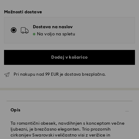
Možnosti dostave
Dostava na naslov
Na voljo na spletu
Dodaj v košarico
Pri nakupu nad 99 EUR je dostava brezplačna.
Standardna dostava - GLS
Naročila, ki jih oddate od ponedeljka do petka do
10:00 po srednjeevropskem času, bodo obdelana in
poslana isti delovni dan.
Opis
Čas standardne dostave: 3 delovnih dni po obdelavi
in ​​pošiljanju
Strošek standardne dostave: 6,95 EUR
Ta romantični obesek, navdihnjen s konceptom večne
Brezplačna standardna dostava pri nakupu nad: 99
ljubezni, je brezčasno eleganten. Trio prozornih
EUR
cirkonijev Swarovski veličastno visi z verižice in