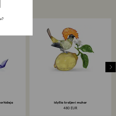
mu?
 orhideja
Idyllia kraljevi muhar
480 EUR