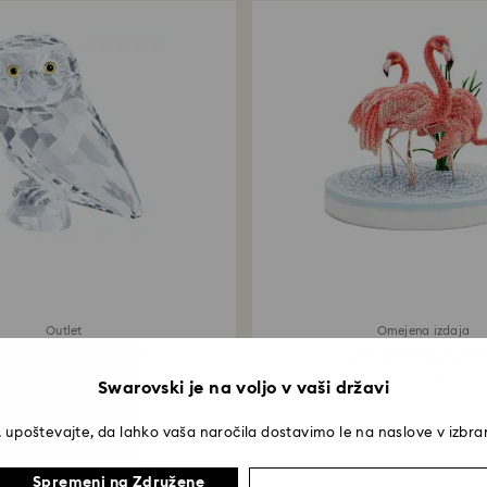
Outlet
Omejena izdaja
ceful Countryside sova
Crystal Myriad flami
55 EUR
20.000 EUR
Swarovski je na voljo v vaši državi
 upoštevajte, da lahko vaša naročila dostavimo le na naslove v izbran
Spremeni na Združene