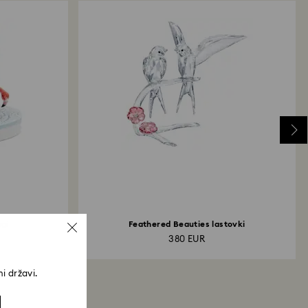
ngi
Feathered Beauties lastovki
380 EUR
i državi.