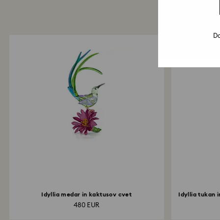
Do
Idyllia medar in kaktusov cvet
Idyllia tukan 
480 EUR