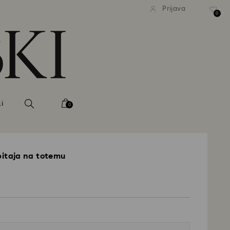
ačna standardna dostava pri
Brezplačna standardna dost
Prijava
nakupu nad 99 EUR
nakupu nad 99 EUR
0
i
0
 pitaja na totemu