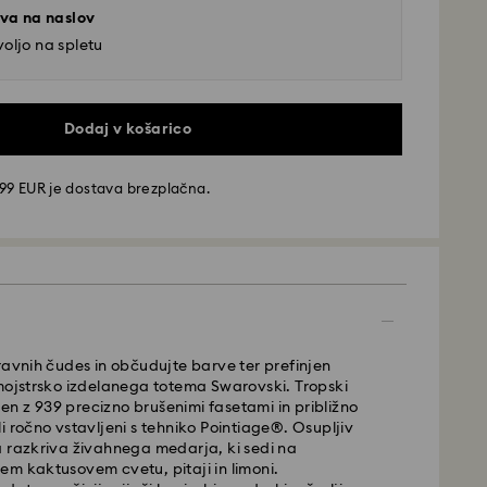
va na naslov
oljo na spletu
Dodaj v košarico
99 EUR je dostava brezplačna.
va - GLS
ravnih čudes in občudujte barve ter prefinjen
mojstrsko izdelanega totema Swarovski. Tropski
rjen z 939 precizno brušenimi fasetami in približno
ddate od ponedeljka do petka do 10:00 po
bili ročno vstavljeni s tehniko Pointiage®. Osupljiv
času, bodo obdelana in poslana isti delovni dan.
a razkriva živahnega medarja, ki sedi na
tave: 3 delovnih dni po obdelavi in ​​pošiljanju
m kaktusovem cvetu, pitaji in limoni.
e dostave: 6,95 EUR