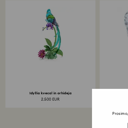
Idyllia kvecal in orhideja
Pea
2.500 EUR
Prosimo,