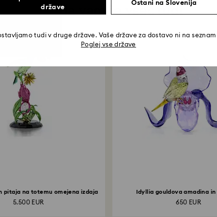
Ostani na Slovenija
Morda vam je všeč tudi
države
stavljamo tudi v druge države. Vaše države za dostavo ni na sezna
Poglej vse države
in pitaja na totemu omejena izdaja
Idyllia gouldova amadina in
5.500 EUR
650 EUR