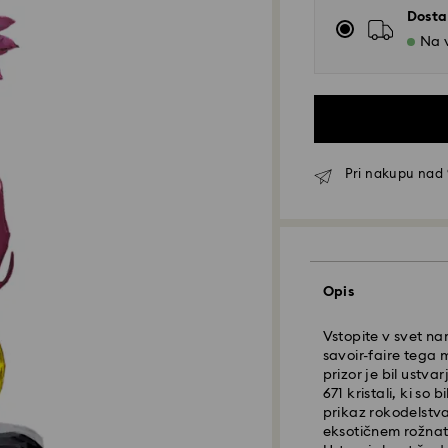
Dosta
Na v
Pri nakupu nad 
Opis
Standardna dosta
Vstopite v svet na
savoir-faire tega 
prizor je bil ustva
Naročila, ki jih o
671 kristali, ki so 
srednjeevropskem 
prikaz rokodelstv
Čas standardne dos
eksotičnem rožnate
Strošek standardn