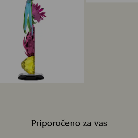
izdelkov po meri). 
Trajnostni razvoj:
tistimi v promocijs
Naši materiali za z
planet.
Koliko časa traja 
Ko prejmemo vaše 
obdelamo, pa bost
vašega vračila je
od 3 do 7 delovnih
na plačilno metodo
vračila artiklov i
datuma pošiljanja
Priporočeno za vas