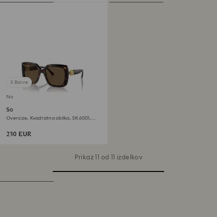
3 Barve
Na voljo ekskluzivno na spletu
Sončna očala
Oversize, Kvadratna oblika, SK6001,
Rjava
230 EUR
Prikaz 11 od 11 izdelkov