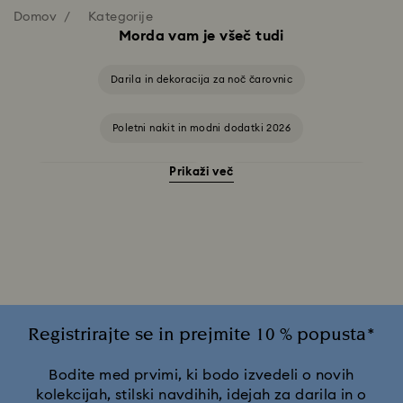
Domov
Kategorije
Morda vam je všeč tudi
Darila in dekoracija za noč čarovnic
Poletni nakit in modni dodatki 2026
Prikaži več
Darila za 20. obletnico poroke
Disney Classics kolekcija
Disneyjevi junaki in darila Disney
Dodatki in figurice s podobo mačke Režalke
Figurice in nakit Hulk
Figurice in nakit Kapitanka Marvel
Registrirajte se in prejmite 10 % popusta*
Figurice in nakit Človek pajek
Figurice in nakit Črni panter
Bodite med prvimi, ki bodo izvedeli o novih
kolekcijah, stilski navdihih, idejah za darila in o