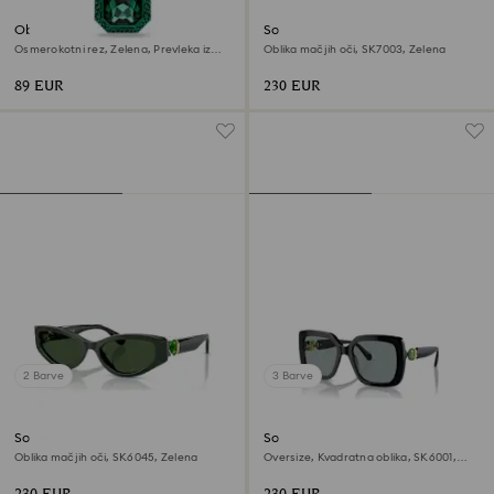
Obroček za ključe
Sončna očala
Osmerokotni rez, Zelena, Prevleka iz
Oblika mačjih oči, SK7003, Zelena
mešanih kovin
89 EUR
230 EUR
2 Barve
3 Barve
Sončna očala
Sončna očala
Oblika mačjih oči, SK6045, Zelena
Oversize, Kvadratna oblika, SK6001,
Črna