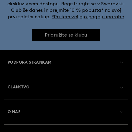
ekskluzivnem dostopu. Registrirajte se v Swarovski
Figurice in nakit Železni mož
Figurice in okraski Wicked
Club še danes in prejmite 10 % popusta* na svoj
prvi spletni nakup.
*Pri tem veljajo pogoji uporabe
Kolekcija Alica v čudežni deželi
Kolekcija Chroma
Pridružite se klubu
Kolekcija Constella
Kolekcija Curiosa
Kolekcija Dextera
Kolekcija Dulcis
PODPORA STRANKAM
Kolekcija Florere
Kolekcija Gema
Pregled službe za pomoč strankam
Kolekcija Harmonia
Kolekcija Holiday Cheers
ČLANSTVO
Status naročila
Kolekcija Holiday Magic
Kolekcija Hyperbola
Register
Darilna kartica - Stanje
O NAS
Swarovski Crystal Society (SCS)
Kolekcija Idyllia
Kolekcija Idyllia Lilia
Dostava
O družbi Swarovski