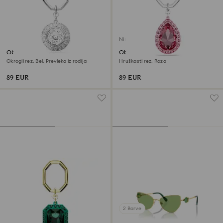
Ni na zalogi
Obroček za ključe
Obroček za ključe
Okrogli rez, Bel, Prevleka iz rodija
Hruškasti rez, Roza
89 EUR
89 EUR
2 Barve