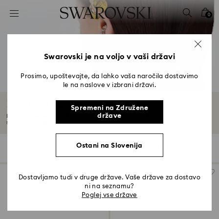
Seznam tipk za dostop
0
0 - Glava
1 - Glavna vsebina
2 - Noga
Swarovski je na voljo v vaši državi
3 - filter
Prosimo, upoštevajte, da lahko vaša naročila dostavimo
le na naslove v izbrani državi.
4 - Rezultati iskanja
Kolekcija Lucent
Spremeni na Združene
države
Pripravite se na bleščeč sijaj s popolnoma brušenimi kristali Lucent in
strastjo...
Preberite več
Ostani na Slovenija
11 Rezultati
Filters
Razvrsti po
Filters
Razvrsti
po
Dostavljamo tudi v druge države. Vaše države za dostavo
ni na seznamu?
Poglej vse države