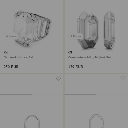
4 Barve
4 Barve
Koktajl prstan Lucent
Obročasti uhani Lucent
Osmerokotni rez, Bel
Osemkotna oblika, Majhni, Beli
250 EUR
179 EUR