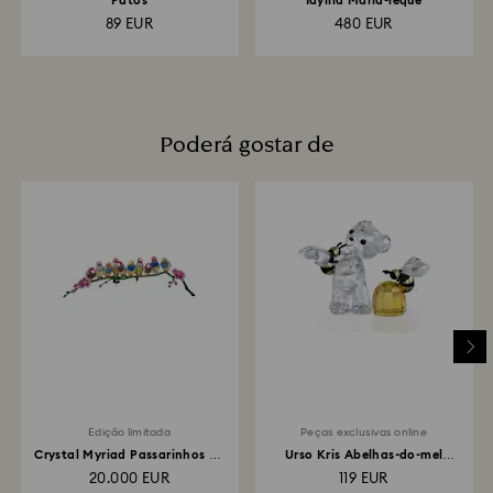
Patos
Idyllia Maria-leque
89 EUR
480 EUR
Poderá gostar de
Edição limitada
Peças exclusivas online
Crystal Myriad Passarinhos de
Urso Kris Abelhas-do-mel
Gouldian
Edição Online
20.000 EUR
119 EUR