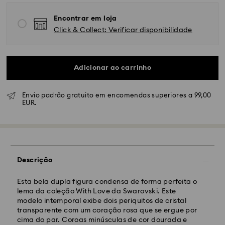
Encontrar em loja
Click & Collect: Verificar disponibilidade
Adicionar ao carrinho
Envio padrão gratuito em encomendas superiores a 99,00
EUR.
Envio Normal - GLS ou FedEx
As encomendas realizadas de segunda a sexta-feira
até às 10:00 CET serão processadas e enviadas no
dia útil seguinte.
Descrição
Prazo de envio normal: 4-5 dias úteis após
processamento e envio. (7-10 dias para Madeira e
Açores)
Esta bela dupla figura condensa de forma perfeita o
Custo de envio normal: EUR 6,50
lema da coleção With Love da Swarovski. Este
Envio normal gratuito para encomendas superiores a:
modelo intemporal exibe dois periquitos de cristal
EUR 99
transparente com um coração rosa que se ergue por
cima do par. Coroas minúsculas de cor dourada e