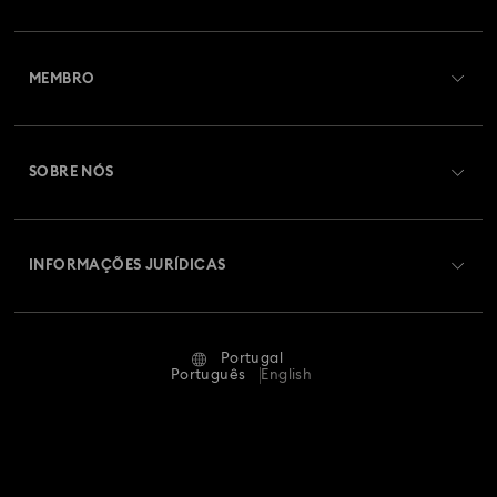
Visão Geral de Atendimento ao Cliente
MEMBRO
Estado da encomenda
Efetuar registo
Saldo de cartão presente
SOBRE NÓS
Swarovski Club
Envios
Sobre a Swarovski
Swarovski Crystal Society (SCS)
Devoluções e Troca
INFORMAÇÕES JURÍDICAS
Oportunidades e Carreira
Estado Da Reparação
Termos de Utilização
Alumni Community
Portugal
Contacte-nos
Termos e Condições
Português
English
Para profissionais
Guia de tamanhos
Política de Privacidade
Mapa do site
Localizador de lojas
Impressão