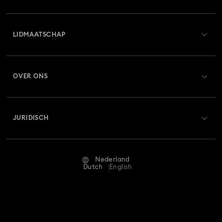
Overzicht klantenservice
LIDMAATSCHAP
Orderstatus
Registreren
Saldo van cadeaubon
OVER ONS
Swarovski Club
Verzenden
Over Swarovski
Swarovski Crystal Society (SCS)
Retourneren en ruilen
JURIDISCH
Vacatures & Carrière
Reparatiestatus
Gebruiksvoorwaarden
Alumni Community
Nederland
Neem contact met ons op
Algemene voorwaarden
Dutch
English
Voor professionals
Maatwijzer
Privacybeleid
Sitemap
Winkelzoeker
Afdruk