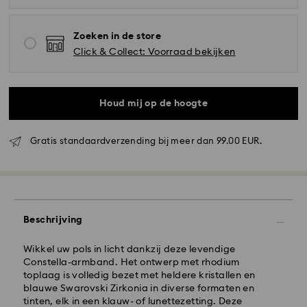
Zoeken in de store
Click & Collect: Voorraad bekijken
Houd mij op de hoogte
Gratis standaardverzending bij meer dan 99.00 EUR.
Standaard verzending - GLS
Bestellingen geplaatst van maandag tot vrijdag voor
Beschrijving
10:00 uur CET zullen de dezelfde werkdag worden
verwerkt en verzonden.
Wikkel uw pols in licht dankzij deze levendige
Standaard verzending tijd: 2 werkdag na verwerking
Constella-armband. Het ontwerp met rhodium
en verzending
toplaag is volledig bezet met heldere kristallen en
Standaard verzending : EUR 6.95
blauwe Swarovski Zirkonia in diverse formaten en
Gratis standaard verzending bij meer dan EUR 99
tinten, elk in een klauw- of lunettezetting. Deze