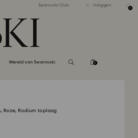
andaardverzending vanaf EUR 99
Gratis standaardverzending va
Swarovski Club
Inloggen
0
Wereld van Swarovski
0
rm, Roze, Rodium toplaag