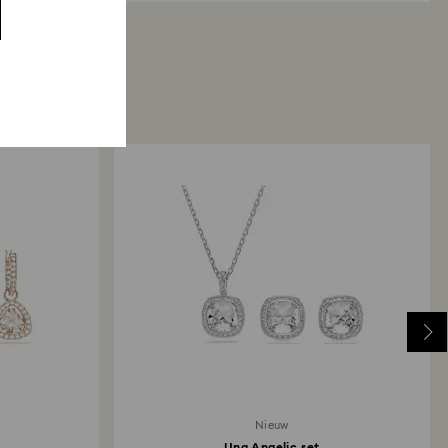
Nieuw
Una Angelic set