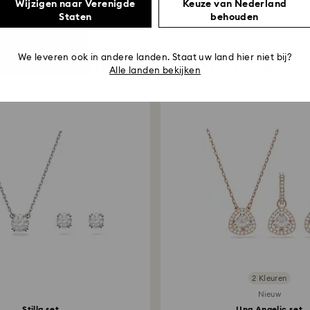
Wijzigen naar Verenigde
Keuze van Nederland
Staten
behouden
Misschien vind je dit leuk
We leveren ook in andere landen. Staat uw land hier niet bij?
Alle landen bekijken
2 Kleuren
Nieuw
Stilla set
Una Angelic set