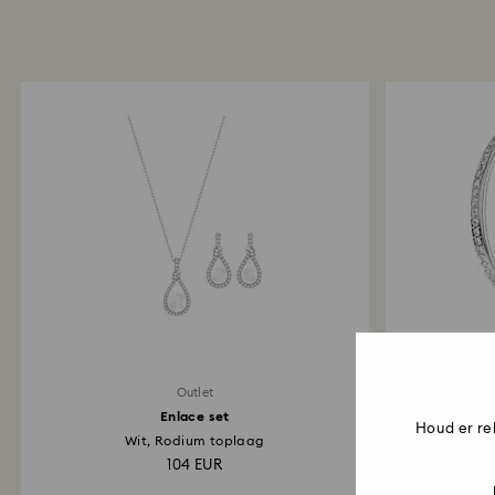
Outlet
Enlace set
So
Houd er re
Wit, Rodium toplaag
104 EUR