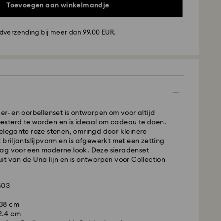
Toevoegen aan winkelmandje
dverzending bij meer dan 99.00 EUR.
ding - GLS
aatst van maandag tot vrijdag voor 10:00 uur CET
er- en oorbellenset is ontworpen om voor altijd
e werkdag worden verwerkt en verzonden.
sterd te worden en is ideaal om cadeau te doen.
ing tijd: 2 werkdag na verwerking en verzending
elegante roze stenen, omringd door kleinere
ing : EUR 6.95
 briljantslijpvorm en is afgewerkt met een zetting
verzending bij meer dan EUR 99
ag voor een moderne look. Deze sieradenset
t van de Una lijn en is ontworpen voor Collection
FedEx
van maandag tot en met vrijdag vóór 14:30 CET
9503
is een delicaat materiaal dat met bijzonder veel
, worden dezelfde werkdag verwerkt en
 behandeld. Volg onderstaande adviezen op om
 38 cm
dat je Swarovski product gedurende een langere
presslevering: 1 werkdag na verwerking en
2.4 cm
 mogelijke staat blijft en om schade te voorkomen: