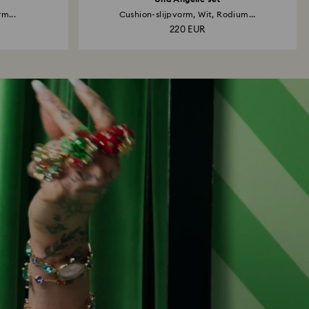
rm...
Cushion-slijpvorm, Wit, Rodium...
220 EUR