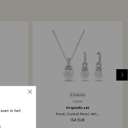
an afhankelijk van de richtlijnen van je financiële
an 3-7 werkdagen duren voordat het bedrag wordt
dezelfde betaalmethode die is gebruikt om de
tsen. Het hele retour- en terugbetalingsproces kan
vanaf de verzenddatum.
2 Kleuren
Outlet
Originally set
ssen in het
...
Pavé, Crystal Pearl, Wit...
154 EUR