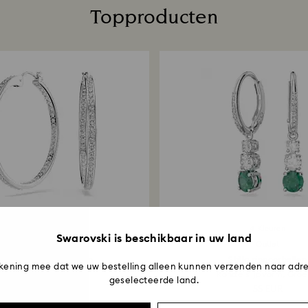
Topproducten
terugbetaling is d
instelling. Het k
terugbetaald via 
bestelling te plaa
3-4 weken duren 
3 Kleuren
4 Kleuren
Swarovski is beschikbaar in uw land
Outlet
Outlet
mmerset ringoorbellen
Stilla ringoorbellen
kening mee dat we uw bestelling alleen kunnen verzenden naar adre
Wit, Rodium toplaag
Ronde slijpvorm, Groen
geselecteerde land.
52,50 EUR
55 EUR