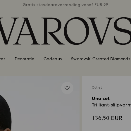
naf EUR 99
Gratis standaardverzending vanaf EUR 99
Gratis st
res
Decoratie
Cadeaus
Swarovski Created Diamonds
Outlet
Una set
Trilliant-slijpvo
136,50 EUR