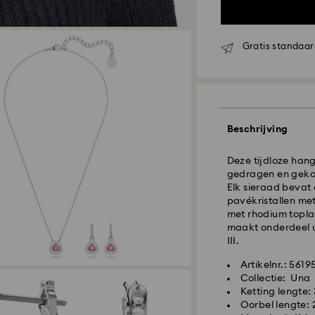
Gratis standaar
Standaard verzen
Beschrijving
Bestellingen gepl
Deze tijdloze hang
zullen de dezelfd
gedragen en gekoe
Standaard verzend
Elk sieraad bevat 
Standaard verzend
pavékristallen met
Gratis standaard 
met rhodium topla
maakt onderdeel ui
Expresslevering - 
III.
Bestellingen die 
Artikelnr.: 561
Swarovski kristal 
worden geplaatst
Collectie: Una
zorg moet worden
verzonden.
Ketting lengte:
ervoor te zorgen 
Levertijd voor ex
Oorbel lengte: 
periode in de best