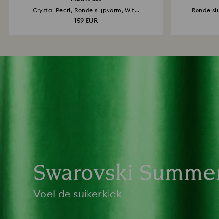
Crystal Pearl, Ronde slijpvorm, Wit...
Ronde sl
159 EUR
Swarovski Summe
Voel de suikerkick