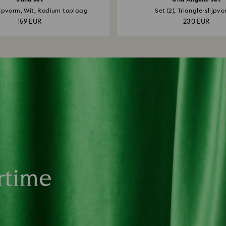
ijpvorm, Wit, Rodium toplaag
Set (2), Triangle-slijpvo
159 EUR
230 EUR
rtime